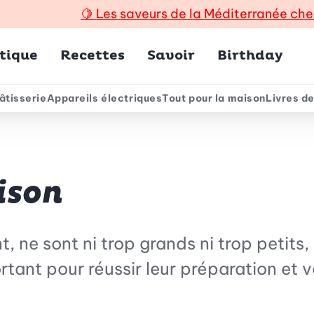
🍋
Les saveurs de la Méditerranée che
incipal
tique
Recettes
Savoir
Birthday
âtisserie
Appareils électriques
Tout pour la maison
Livres de
e
ison
ne sont ni trop grands ni trop petits, 
rtant pour réussir leur préparation et