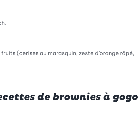
ch.
 fruits (cerises au marasquin, zeste d’orange râpé,
ecettes de brownies à gogo
érées
à vos recettes préférées