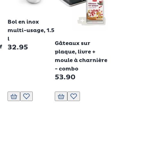
Betty Bossi
Bol en inox
multi-usage, 1.5
Betty Bossi
l
Gâteaux sur
32.95
f
plaque, livre +
moule à charnière
- combo
53.90
 liste de souhaits.
Ajouter au panier
Ajouter à la liste de souhaits.
Ajouter au panier
Ajouter à la liste de souhaits.