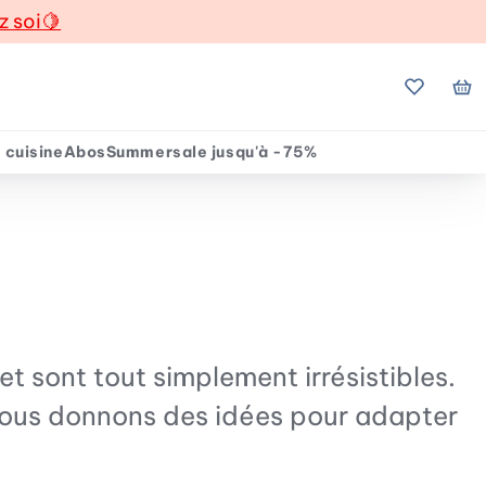
z soi
🍋
Mes favo
Mo
 cuisine
Abos
Summersale jusqu'à -75%
et sont tout simplement irrésistibles.
 vous donnons des idées pour adapter