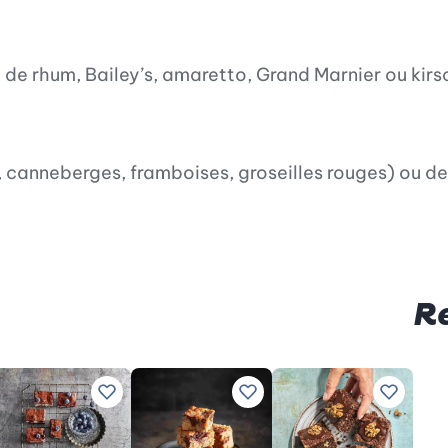
 de rhum, Bailey’s, amaretto, Grand Marnier ou kirs
s, canneberges, framboises, groseilles rouges) ou de
R
référées
ter à vos recettes préférées
Ajouter à vos recettes préférées
Ajouter à vos recettes préf
Ajouter 