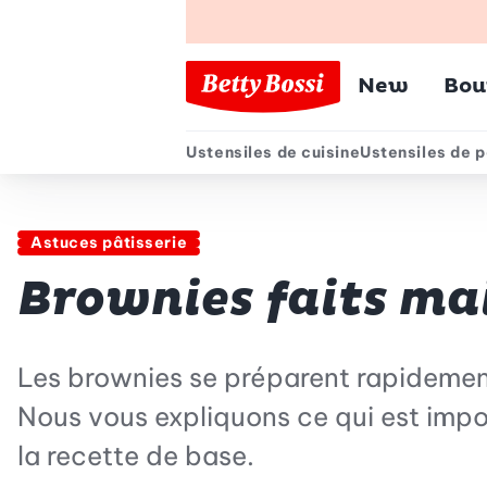
Menu pr
New
Bou
Ustensiles de cuisine
Ustensiles de p
Menu secondair
Astuces pâtisserie
Brownies faits ma
Les brownies se préparent rapidement, 
Nous vous expliquons ce qui est impo
la recette de base.