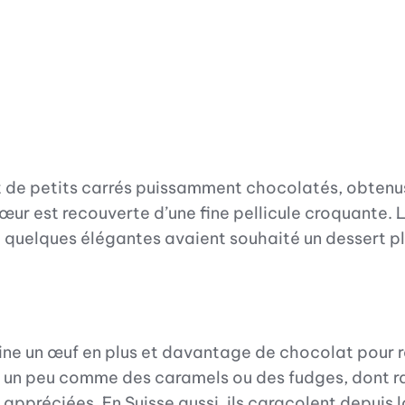
nt de petits carrés puissamment chocolatés, obten
ur est recouverte d’une fine pellicule croquante. L
ù quelques élégantes avaient souhaité un dessert pl
gine un œuf en plus et davantage de chocolat pour r
, un peu comme des caramels ou des fudges, dont raf
 appréciées. En Suisse aussi, ils caracolent depui