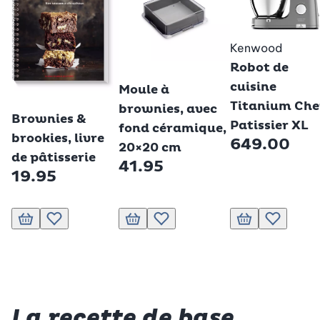
Kenwood
Robot de
Betty Bossi
cuisine
Moule à
Betty Bossi
Titanium Che
brownies, avec
Brownies &
Patissier XL
fond céramique,
brookies, livre
649.00
20×20 cm
de pâtisserie
41.95
19.95
Ajouter au panier
Ajouter à la liste de souhaits.
Ajouter au panier
Ajouter à la liste de souhaits.
Ajouter au panier
Ajouter à la
La recette de base