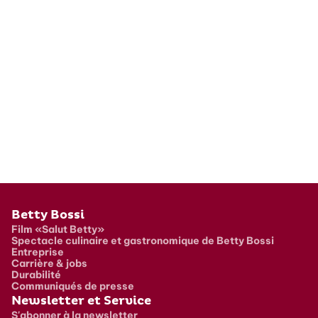
Pied de page
Betty Bossi
Film «Salut Betty»
Spectacle culinaire et gastronomique de Betty Bossi
Entreprise
Carrière & jobs
Durabilité
Communiqués de presse
Newsletter et Service
S'abonner à la newsletter