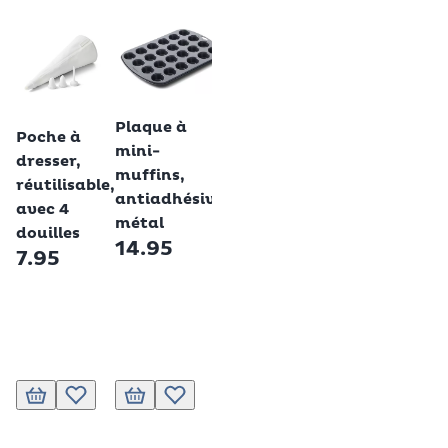
Koziol
Étagère,
blanc,
53 cm
Betty Bossi
Betty Bossi
Betty Bossi
49.95
Plaque à
Poche à
Moules
mini-
dresser,
à mini-
muffins,
réutilisable,
muffins,
antiadhésive,
avec 4
div.
métal
douilles
couleurs
14.95
7.95
- 200
pièces
4.95
Ajouter au panier
Ajouter au panier
Ajouter au panier
Ajouter à la liste de souhaits.
Ajouter au panier
Ajouter à la liste de souhaits.
Ajouter à la liste de souhaits.
Ajouter à la liste de s