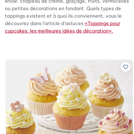
show: chapeau de crème, glaçage, fruits, vermicelles
ou petites décorations en fondant. Quels types de
toppings existent et à quoi ils conviennent, vous le
découvrez dans l’article d’astuces
«Toppings pour
cupcakes: les meilleures idées de décoration».
Ajo