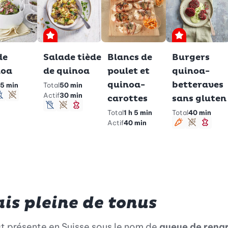
Premium
Premium
de
Salade tiède
Blancs de
Burgers
noa
de quinoa
poulet et
quinoa-
quinoa-
betteraves
5 min
Total
50 min
rien
Actif
30 min
carottes
sans gluten
gan
sans lactose
Sans gluten
sans lactose
Sans gluten
Minceur
Total
1 h 5 min
Total
40 min
Actif
40 min
Végétarie
Sans gl
Minc
is pleine de tonus
t présente en Suisse sous le nom de
queue de rena