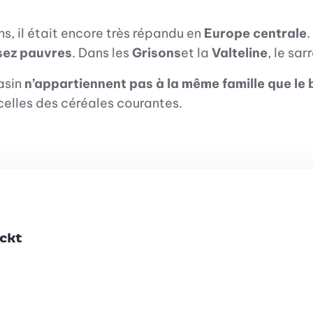
ans, il était encore très répandu en
Europe centrale
.
sez pauvres
. Dans les
Grisons
et la
Valteline
, le sar
rasin
n’appartiennent pas à la même famille que le bl
 celles des céréales courantes.
ckt