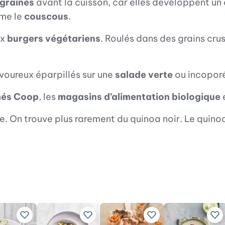
s graines
avant la cuisson, car elles développent un a
me le
couscous
.
ux
burgers végétariens
. Roulés dans des grains crus 
voureux éparpillés sur une
salade verte
ou incopor
hés Coop
, les
magasins d’alimentation biologique
ge. On trouve plus rarement du quinoa noir. Le quino
rées
vos recettes préférées
Ajouter à vos recettes préférées
Ajouter à vos recettes préférées
Ajouter à vos recett
Aj