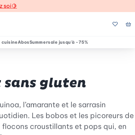
z soi
🍋
Mes favo
Mo
 cuisine
Abos
Summersale jusqu'à -75%
t sans gluten
uinoa, l’amarante et le sarrasin
 quotidien. Les bobos et les picoreurs de
 flocons croustillants et pops qui, en