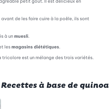
gréable petit goût. Il est délicieux en
avant de les faire cuire à la poêle, ils sont
és à un
muesli
.
et les
magasins diététiques
.
a tricolore est un mélange des trois variétés.
Recettes à base de quinoa
es préférées
outer à vos recettes préférées