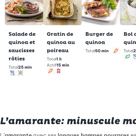
Salade de
Gratin de
Burger de
Bol 
quinoa et
quinoa au
quinoa
qui
saucisses
poireau
Total
50 min
Total
2
Végéta
rôties
Total
1 h
Vé
Actif
15 min
Total
25 min
Végétarien
Minceur
sans lactose
Sans gluten
L’amarante: minuscule ma
L’
amarante
avec ses
longues hampes pourpres
es