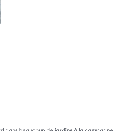
n
uten
eur
rd
dans beaucoup de
jardins à la campagne
.