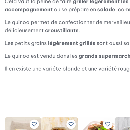
Cela vaut la peine de faire
griller légèrement le
accompagnement
ou se prépare en
salade
, com
Le quinoa permet de confectionner de merveille
délicieusement
croustillants
.
Les petits grains
légèrement grillés
sont aussi sa
Le quinoa est vendu dans les
grands supermarc
Il en existe une variété blonde et une variété rou
Ajouter à vos recettes préférées
Ajouter à vos recettes préfé
Ajouter à 