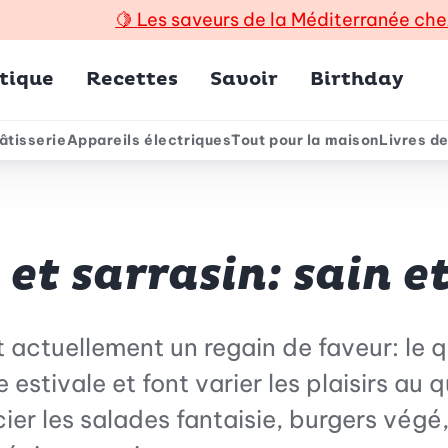
🍋
Les saveurs de la Méditerranée che
incipal
tique
Recettes
Savoir
Birthday
âtisserie
Appareils électriques
Tout pour la maison
Livres de
e
t sarrasin: sain e
 actuellement un regain de faveur: le q
 estivale et font varier les plaisirs au
ier les salades fantaisie, burgers végé,