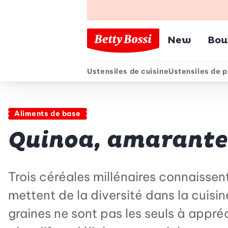
Menu pr
New
Bou
Ustensiles de cuisine
Ustensiles de p
Menu secondair
Aliments de base
Quinoa, amarante e
Trois céréales millénaires connaissent
mettent de la diversité dans la cuisine
graines ne sont pas les seuls à appréc