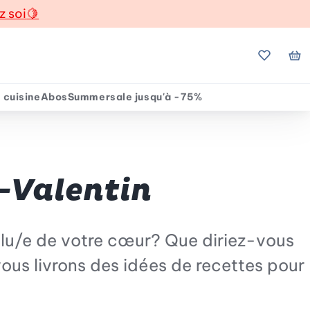
z soi
🍋
Mes favo
Mo
 cuisine
Abos
Summersale jusqu'à -75%
-Valentin
’élu/e de votre cœur? Que diriez-vous
ous livrons des idées de recettes pour