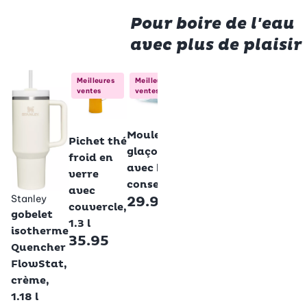
Pour boire de l'eau
avec plus de plaisir
Koziol
Koziol
Meilleures
Meilleures
ventes
ventes
Pichet à
Verre
eau,
eau,
Betty Bossi
synthétique,
synth
Betty Bossi
Moules à
Pichet thé
1.5 l
3 dl - 
glaçons,
23.95
froid en
pièce
avec boîte de
41.9
verre
conservation
avec
Stanley
29.95
couvercle,
gobelet
1.3 l
isotherme
35.95
Quencher
FlowStat,
crème,
1.18 l