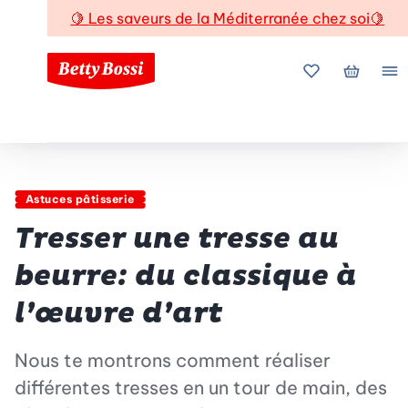
🍋
Les saveurs de la Méditerranée chez soi
🍋
Mes favoris
Mon pani
Me
Astuces pâtisserie
Tresser une tresse au
beurre: du classique à
l’œuvre d’art
Nous te montrons comment réaliser
différentes tresses en un tour de main, des