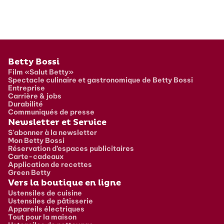
Pied de page
Betty Bossi
Film «Salut Betty»
Spectacle culinaire et gastronomique de Betty Bossi
Entreprise
Carrière & jobs
Durabilité
Communiqués de presse
Newsletter et Service
S'abonner à la newsletter
Mon Betty Bossi
Réservation d’espaces publicitaires
Carte-cadeaux
Application de recettes
Green Betty
Vers la boutique en ligne
Ustensiles de cuisine
Ustensiles de pâtisserie
Appareils électriques
Tout pour la maison