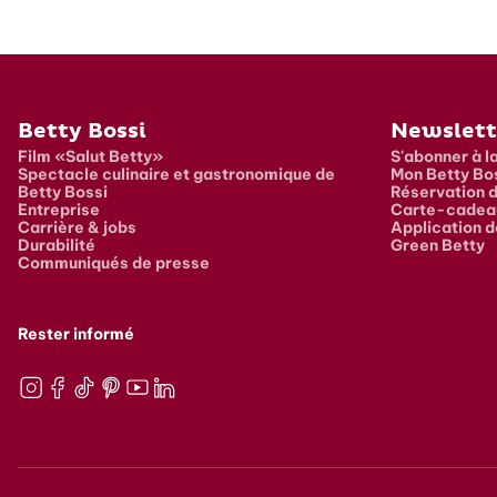
Pied de page
Betty Bossi
Newslett
Film «Salut Betty»
S'abonner à l
Spectacle culinaire et gastronomique de
Mon Betty Bo
Betty Bossi
Réservation d
Entreprise
Carte-cadea
Carrière & jobs
Application d
Durabilité
Green Betty
Communiqués de presse
Rester informé
Instagram
Facebook
TikTok
Pinterest
Youtube
LinkedIn