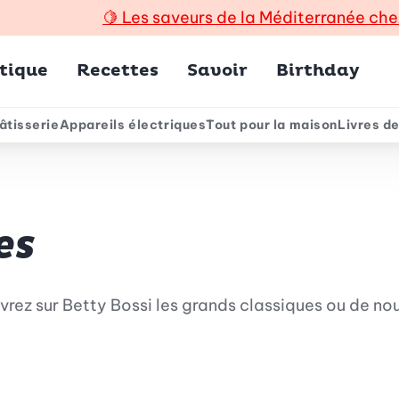
🍋
Les saveurs de la Méditerranée che
incipal
tique
Recettes
Savoir
Birthday
âtisserie
Appareils électriques
Tout pour la maison
Livres de
e
es
rez sur Betty Bossi les grands classiques ou de no