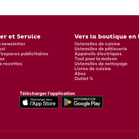
er et Service
Vers la boutique en 
a newsletter
Ustensiles de cuisine
ssi
Ustensiles de pâtisserie
’espaces publicitaires
Appareils électriques
ux
Tout pour la maison
e recettes
Ustensiles de nettoyage
Livres de cuisine
Abos
Outlet %
Télécharger l'application