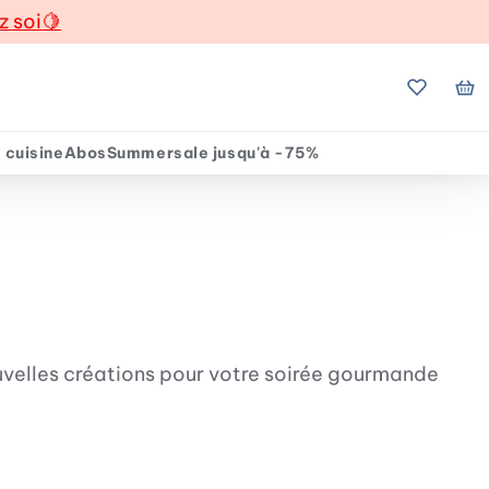
z soi
🍋
Mes favo
Mo
 cuisine
Abos
Summersale jusqu'à -75%
uvelles créations pour votre soirée gourmande