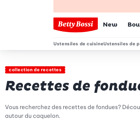
Menu pr
New
Bou
Ustensiles de cuisine
Ustensiles de p
Menu secondair
collection de recettes
Recettes de fondu
Vous recherchez des recettes de fondues? Découv
autour du caquelon.