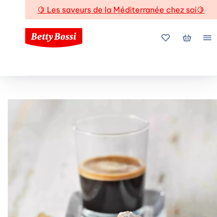
🍋
Les saveurs de la Méditerranée chez soi
🍋
Mes favoris
Mon pani
Me