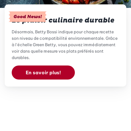
Good News!
Le plaisir culinaire durable
Désormais, Betty Bossi indique pour chaque recette
son niveau de compatibilité environnementale. Grâce
à l'échelle Green Betty, vous pouvez immédiatement
voir dans quelle mesure vos plats préférés sont
durables.
En savoir plus!