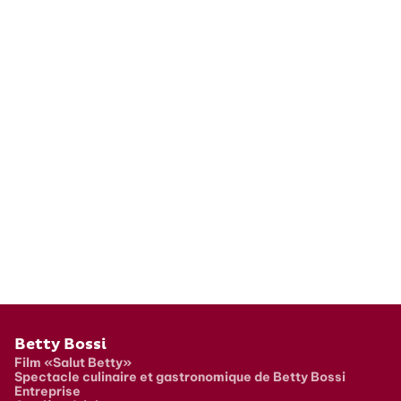
Pied de page
Betty Bossi
Film «Salut Betty»
Spectacle culinaire et gastronomique de Betty Bossi
Entreprise