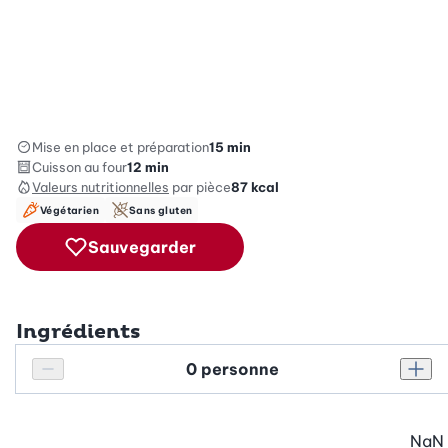
Mise en place et préparation
15 min
Cuisson au four
12 min
Valeurs nutritionnelles
par pièce
87
kcal
Végétarien
Sans gluten
Sauvegarder
Ingrédients
Personnes
Réduire le nombre de personnes
Augm
NaN