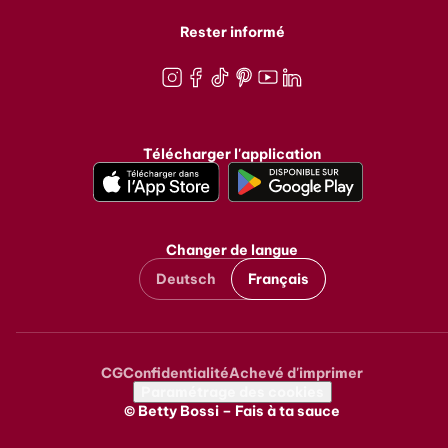
Rester informé
Instagram
Facebook
TikTok
Pinterest
Youtube
LinkedIn
Télécharger l'application
Changer de langue
Deutsch
Français
CG
Confidentialité
Achevé d'imprimer
Metanavigation
Paramétrage des cookies
© Betty Bossi – Fais à ta sauce