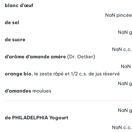
blanc d’œuf
NaN
pincée
de sel
NaN
g
de sucre
NaN
c.c.
d’arôme d’amande amère
(Dr. Oetker)
NaN
orange bio
, le zeste râpé et 1/2 c.s. de jus réservé
NaN
g
d’amandes
moulues
NaN
g
de PHILADELPHIA Yogourt
NaN
c.c.