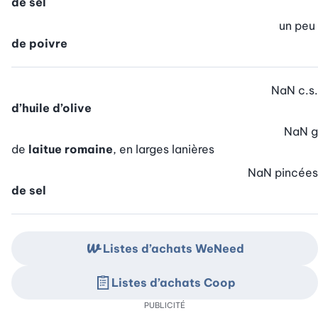
de sel
un peu
de poivre
NaN
c.s.
d’huile d’olive
NaN
g
de
laitue romaine
, en larges lanières
NaN
pincées
de sel
Listes d’achats WeNeed
Listes d’achats Coop
PUBLICITÉ