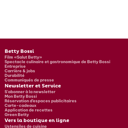
Pied de page
Betty Bossi
Film «Salut Betty»
Spectacle culinaire et gastronomique de Betty Bossi
Entreprise
Carrière & jobs
Durabilité
Communiqués de presse
Newsletter et Service
S'abonner à la newsletter
Mon Betty Bossi
Réservation d’espaces publicitaires
Carte-cadeaux
Application de recettes
Green Betty
Vers la boutique en ligne
Ustensiles de cuisine