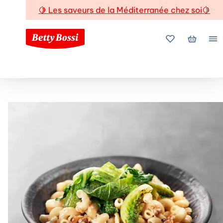
🍋
Les saveurs de la Méditerranée chez soi
🍋
Mes favoris
Mon pani
Me