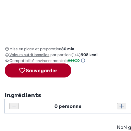
Mise en place et préparation
30 min
Valeurs nutritionnelles
par portion (1/4)
908
kcal
Compatibilité environnementale
Information sur l’éc
Échelle de compatibilité enviro
Sauvegarder
Ingrédients
Personnes
Réduire le nombre de personnes
Augm
NaN
g