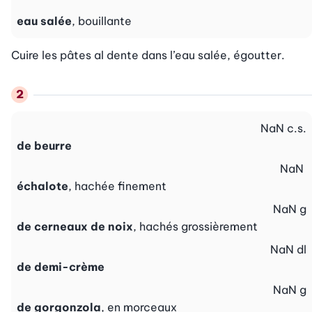
eau salée
, bouillante
Cuire les pâtes al dente dans l’eau salée, égoutter.
NaN
c.s.
de beurre
NaN
échalote
, hachée finement
NaN
g
de cerneaux de noix
, hachés grossièrement
NaN
dl
de demi-crème
NaN
g
de gorgonzola
, en morceaux