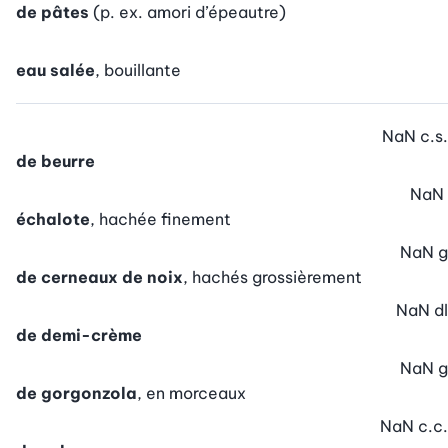
de pâtes
(p. ex. amori d’épeautre)
eau salée
, bouillante
NaN
c.s.
de beurre
NaN
échalote
, hachée finement
NaN
g
de cerneaux de noix
, hachés grossièrement
NaN
dl
de demi-crème
NaN
g
de gorgonzola
, en morceaux
NaN
c.c.