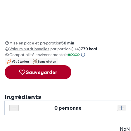
Mise en place et préparation
50 min
Valeurs nutritionnelles
par portion (1/4)
779
kcal
Compatibilité environnementale
Information sur l’éc
Échelle de compatibilité environ
Végétarien
Sans gluten
Sauvegarder
Ingrédients
Personnes
Réduire le nombre de personnes
Augm
NaN