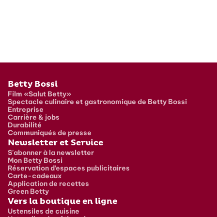
Pied de page
Betty Bossi
Film «Salut Betty»
Spectacle culinaire et gastronomique de Betty Bossi
Entreprise
Carrière & jobs
Durabilité
Communiqués de presse
Newsletter et Service
S'abonner à la newsletter
Mon Betty Bossi
Réservation d’espaces publicitaires
Carte-cadeaux
Application de recettes
Green Betty
Vers la boutique en ligne
Ustensiles de cuisine