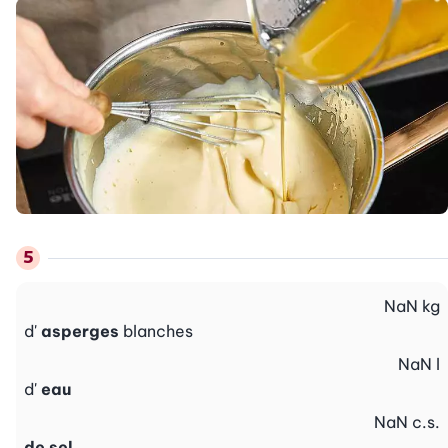
NaN
kg
d'
asperges
blanches
NaN
l
d'
eau
NaN
c.s.
de sel