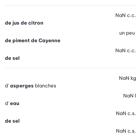
NaN
c.c.
de jus de citron
un peu
de piment de Cayenne
NaN
c.c.
de sel
NaN
kg
d'
asperges
blanches
NaN
l
d'
eau
NaN
c.s.
de sel
NaN
c.s.