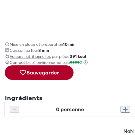
Mise en place et préparation
10 min
Cuisson au four
8 min
Valeurs nutritionnelles
par pièce
391
kcal
Compatibilité environnementale
Information sur l’éc
Échelle de compatibilité enviro
Sauvegarder
Ingrédients
Personnes
Réduire le nombre de personnes
Augm
NaN