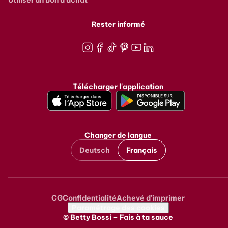
Utiliser un bon d'achat
Rester informé
Instagram
Facebook
TikTok
Pinterest
Youtube
LinkedIn
Télécharger l'application
Changer de langue
Deutsch
Français
CG
Confidentialité
Achevé d'imprimer
Metanavigation
Paramétrage des cookies
© Betty Bossi – Fais à ta sauce