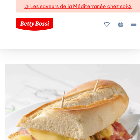
🍋
Les saveurs de la Méditerranée chez soi
🍋
Mes favoris
Mon pani
Me