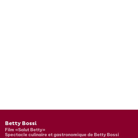
Pied de page
Betty Bossi
Film «Salut Betty»
Spectacle culinaire et gastronomique de Betty Bossi