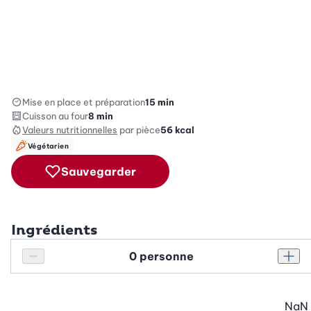
Mise en place et préparation
15 min
Cuisson au four
8 min
Valeurs nutritionnelles
par pièce
56
kcal
Végétarien
Sauvegarder
Ingrédients
Personnes
Réduire le nombre de personnes
Augm
NaN