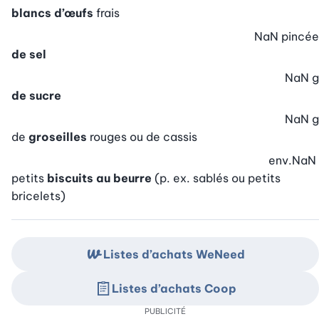
blancs d’œufs
frais
NaN
pincée
de sel
NaN
g
de sucre
NaN
g
de
groseilles
rouges ou de cassis
env.
NaN
petits
biscuits au beurre
(p. ex. sablés ou petits
bricelets)
Listes d’achats WeNeed
Listes d’achats Coop
PUBLICITÉ