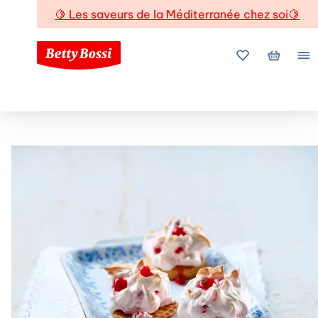
🍋
Les saveurs de la Méditerranée chez soi
🍋
Mes favoris
Mon pani
Me