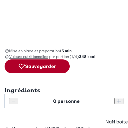
Mise en place et préparation
15 min
Valeurs nutritionnelles
par portion (1/4)
348
kcal
Sauvegarder
Ingrédients
Personnes
Réduire le nombre de personnes
Augm
NaN
boîte