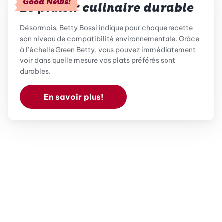
Good News!
Le plaisir culinaire durable
Désormais, Betty Bossi indique pour chaque recette
son niveau de compatibilité environnementale. Grâce
à l'échelle Green Betty, vous pouvez immédiatement
voir dans quelle mesure vos plats préférés sont
durables.
En savoir plus!