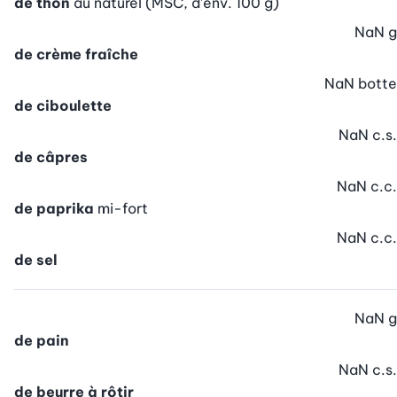
de thon
au naturel (MSC, d’env. 100 g)
NaN
g
de crème fraîche
NaN
botte
de ciboulette
NaN
c.s.
de câpres
NaN
c.c.
de paprika
mi-fort
NaN
c.c.
de sel
NaN
g
de pain
NaN
c.s.
de beurre à rôtir