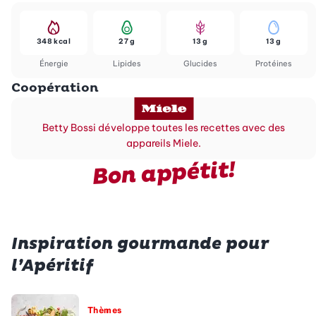
348 kcal
27 g
13 g
13 g
Énergie
Lipides
Glucides
Protéines
Coopération
Betty Bossi développe toutes les recettes avec des
appareils Miele.
Bon appétit!
Inspiration gourmande pour
l’Apéritif
Thèmes