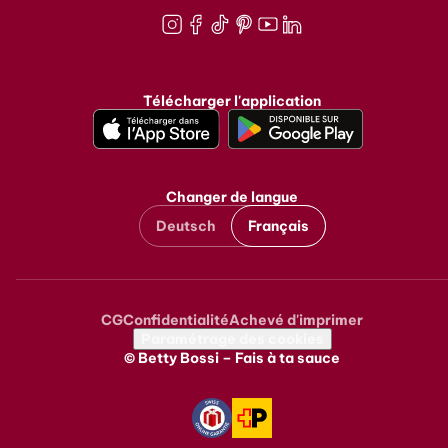
Instagram
Facebook
TikTok
Pinterest
Youtube
LinkedIn
Télécharger l'application
Changer de langue
Deutsch
Français
CG
Confidentialité
Achevé d'imprimer
Metanavigation
Paramétrage des cookies
© Betty Bossi – Fais à ta sauce