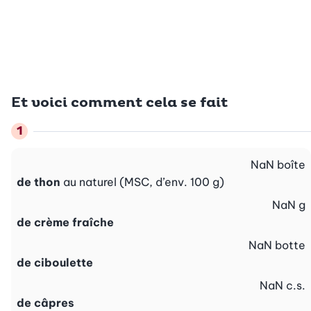
Et voici comment cela se fait
NaN
boîte
de thon
au naturel (MSC, d’env. 100 g)
NaN
g
de crème fraîche
NaN
botte
de ciboulette
NaN
c.s.
de câpres