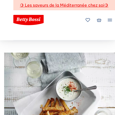
🍋
Les saveurs de la Méditerranée chez soi
🍋
Mes favoris
Mon pani
Me