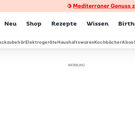
Mediterraner Genuss 
🍋
Hauptmenü
Neu
Shop
Rezepte
Wissen
Birt
ackzubehör
Elektrogeräte
Haushaltswaren
Kochbücher
Abos
ärmenü
WERBUNG