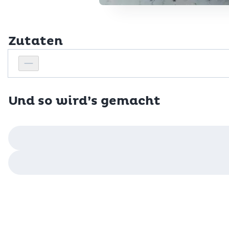
Zutaten
Personenanzahl
Personenanzahl verringern
Und so wird’s gemacht