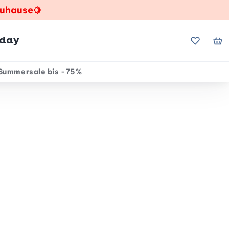
zuhause
🍋
hday
Meine Fa
Me
Summersale bis -75%