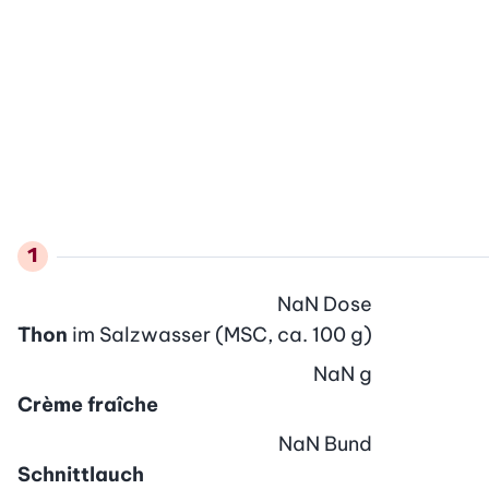
NaN
Dose
Thon
im Salzwasser (MSC, ca. 100 g)
NaN
g
Crème fraîche
NaN
Bund
Schnittlauch