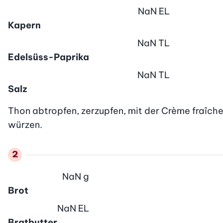
NaN
EL
Kapern
NaN
TL
Edelsüss-Paprika
NaN
TL
Salz
Thon abtropfen, zerzupfen, mit der Crème fraîche
würzen.
NaN
g
Brot
NaN
EL
Bratbutter