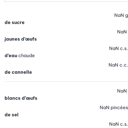
NaN
g
de sucre
NaN
jaunes d’œufs
NaN
c.s.
d’eau
chaude
NaN
c.c.
de cannelle
NaN
blancs d’œufs
NaN
pincées
de sel
NaN
c.s.