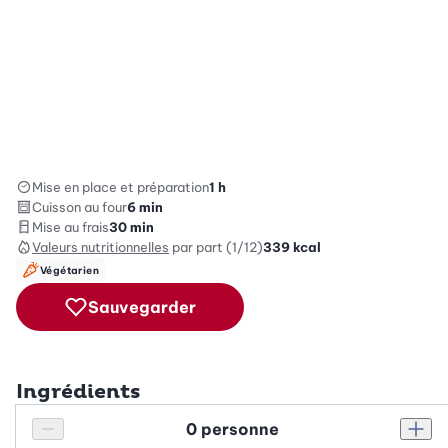
Mise en place et préparation
1 h
Cuisson au four
6 min
Mise au frais
30 min
Valeurs nutritionnelles
par part (1/12)
339
kcal
Végétarien
Sauvegarder
Ingrédients
Personnes
Réduire le nombre de personnes
Augm