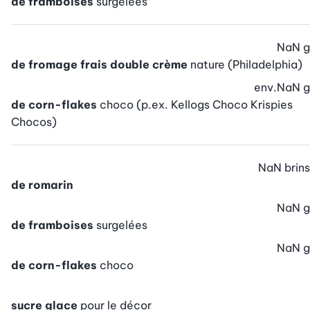
de framboises
surgelées
NaN
g
de fromage frais double crème
nature (Philadelphia)
env.
NaN
g
de corn-flakes
choco (p.ex. Kellogs Choco Krispies
Chocos)
NaN
brins
de romarin
NaN
g
de framboises
surgelées
NaN
g
de corn-flakes
choco
sucre glace
pour le décor