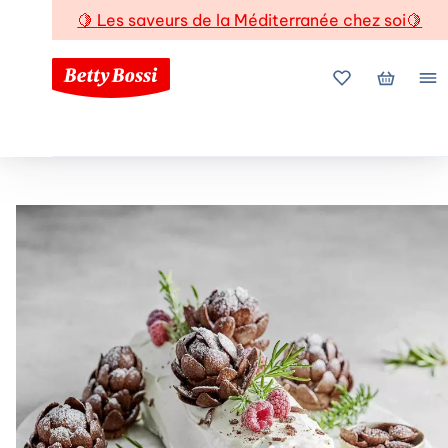
🍋
Les saveurs de la Méditerranée chez soi
🍋
Mes favoris
Mon pani
Me