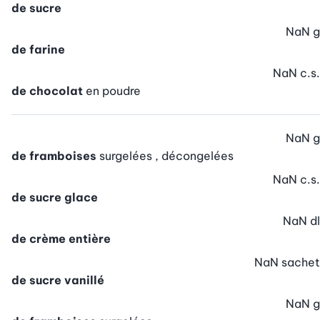
de sucre
NaN
g
de farine
NaN
c.s.
de chocolat
en poudre
NaN
g
de framboises
surgelées , décongelées
NaN
c.s.
de sucre glace
NaN
dl
de crème entière
NaN
sachet
de sucre vanillé
NaN
g