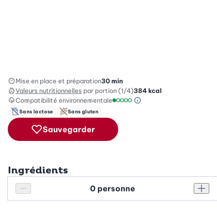
Mise en place et préparation
30 min
Valeurs nutritionnelles
par portion (1/4)
384
kcal
Compatibilité environnementale
Information sur l’éc
Échelle de compatibilité environ
Sans lactose
Sans gluten
Sauvegarder
Ingrédients
Personnes
Réduire le nombre de personnes
Augm