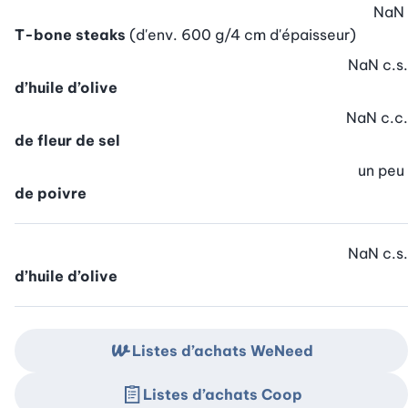
NaN
T-bone steaks
(d'env. 600 g/4 cm d'épaisseur)
NaN
c.s.
d’huile d’olive
NaN
c.c.
de fleur de sel
un peu
de poivre
NaN
c.s.
d’huile d’olive
Listes d’achats WeNeed
Listes d’achats Coop