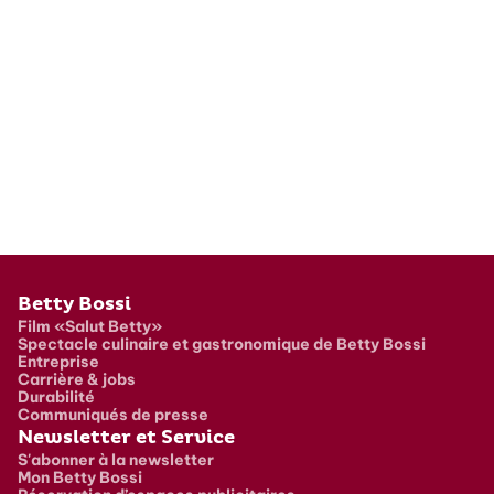
Pied de page
Betty Bossi
Film «Salut Betty»
Spectacle culinaire et gastronomique de Betty Bossi
Entreprise
Carrière & jobs
Durabilité
Communiqués de presse
Newsletter et Service
S'abonner à la newsletter
Mon Betty Bossi