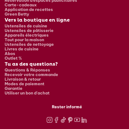
Réservation d’espaces publicitaires
Carte-cadeaux
Application de recettes
Green Betty
Vers la boutique en ligne
Ustensiles de cuisine
Ustensiles de pâtisserie
Appareils électriques
Tout pour la maison
Ustensiles de nettoyage
Livres de cuisine
Abos
Outlet %
Tu as des questions?
Questions & Réponses
Recevoir votre commande
Livraison & retour
Modes de paiement
Garantie
Utiliser un bon d'achat
Rester informé
Instagram
Facebook
TikTok
Pinterest
Youtube
LinkedIn