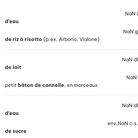
NaN
l
d’eau
NaN
g
de riz à risotto
(p.ex. Arborio, Vialone)
NaN
dl
de lait
NaN
petit
bâton de cannelle
, en morceaux
NaN
dl
d’eau
env.
NaN
c.s.
de sucre