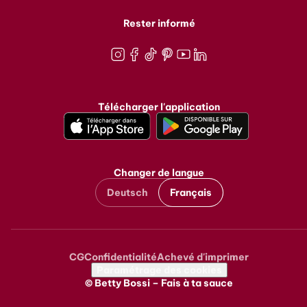
Rester informé
Instagram
Facebook
TikTok
Pinterest
Youtube
LinkedIn
Télécharger l'application
Changer de langue
Deutsch
Français
CG
Confidentialité
Achevé d'imprimer
Metanavigation
Paramétrage des cookies
© Betty Bossi – Fais à ta sauce