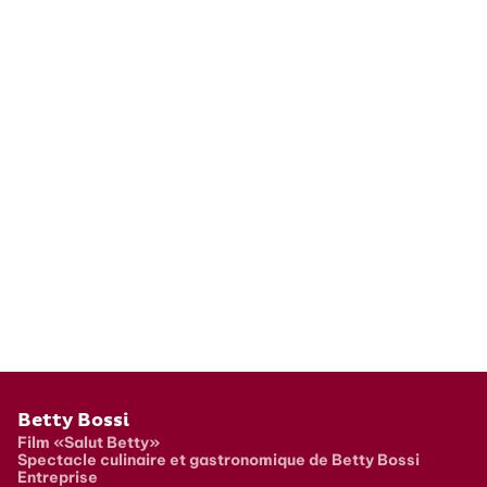
Pied de page
Betty Bossi
Film «Salut Betty»
Spectacle culinaire et gastronomique de Betty Bossi
Entreprise