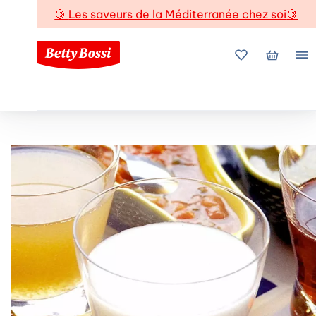
🍋
Les saveurs de la Méditerranée chez soi
🍋
Mes favoris
Mon pani
Me