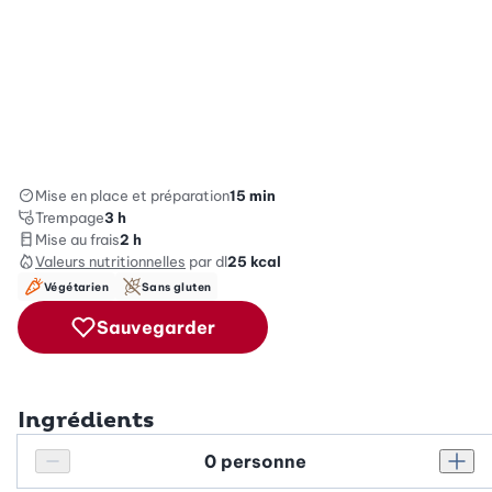
Mise en place et préparation
15 min
Trempage
3 h
Mise au frais
2 h
Valeurs nutritionnelles
par dl
25
kcal
Végétarien
Sans gluten
Sauvegarder
Ingrédients
Personnes
Réduire le nombre de personnes
Augm