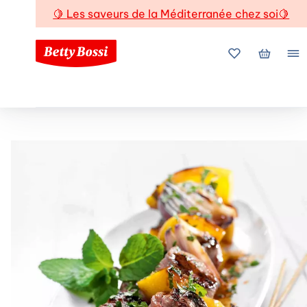
🍋
Les saveurs de la Méditerranée chez soi
🍋
Mes favoris
Mon pani
Me