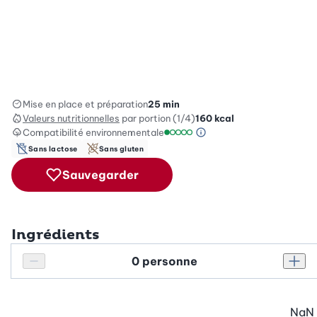
Mise en place et préparation
25 min
Valeurs nutritionnelles
par portion (1/4)
160
kcal
Compatibilité environnementale
Information sur l’éc
Échelle de compatibilité environ
Sans lactose
Sans gluten
Sauvegarder
Ingrédients
Personnes
Réduire le nombre de personnes
Augm
NaN