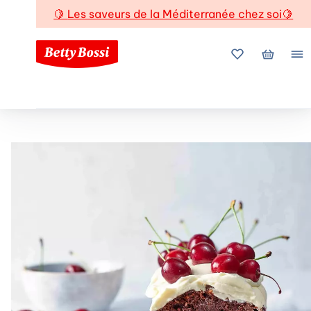
🍋
Les saveurs de la Méditerranée chez soi
🍋
Mes favoris
Mon pani
Me