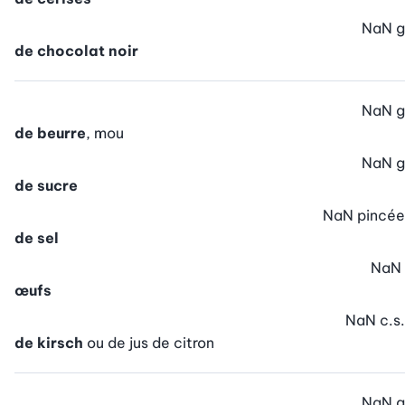
NaN
g
de chocolat noir
NaN
g
de beurre
, mou
NaN
g
de sucre
NaN
pincée
de sel
NaN
œufs
NaN
c.s.
de kirsch
ou de jus de citron
NaN
g