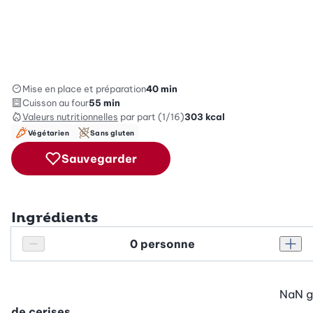
Mise en place et préparation
40 min
Cuisson au four
55 min
Valeurs nutritionnelles
par part (1/16)
303
kcal
Végétarien
Sans gluten
Sauvegarder
Ingrédients
Personnes
Réduire le nombre de personnes
Augm
NaN
g
de cerises