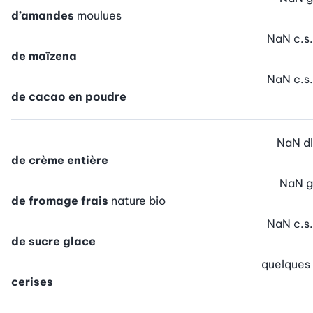
d’amandes
moulues
NaN
c.s.
de maïzena
NaN
c.s.
de cacao en poudre
NaN
dl
de crème entière
NaN
g
de fromage frais
nature bio
NaN
c.s.
de sucre glace
quelques
cerises