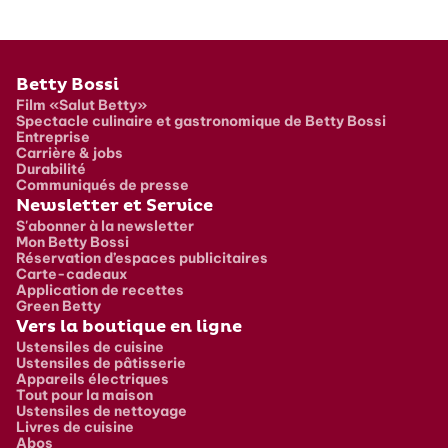
Pied de page
Betty Bossi
Film «Salut Betty»
Spectacle culinaire et gastronomique de Betty Bossi
Entreprise
Carrière & jobs
Durabilité
Communiqués de presse
Newsletter et Service
S'abonner à la newsletter
Mon Betty Bossi
Réservation d’espaces publicitaires
Carte-cadeaux
Application de recettes
Green Betty
Vers la boutique en ligne
Ustensiles de cuisine
Ustensiles de pâtisserie
Appareils électriques
Tout pour la maison
Ustensiles de nettoyage
Livres de cuisine
Abos