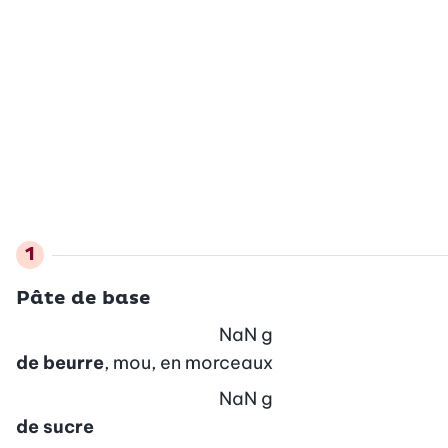
Pâte de base
NaN
g
de beurre
, mou, en morceaux
NaN
g
de sucre