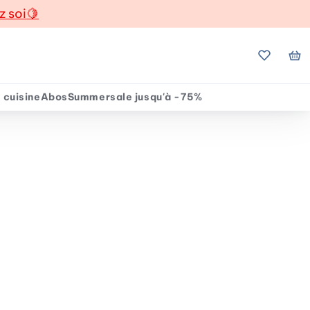
z soi
🍋
Mes favo
Mo
 cuisine
Abos
Summersale jusqu'à -75%