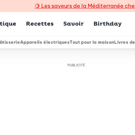
🍋
Les saveurs de la Méditerranée che
incipal
tique
Recettes
Savoir
Birthday
âtisserie
Appareils électriques
Tout pour la maison
Livres de
e
PUBLICITÉ