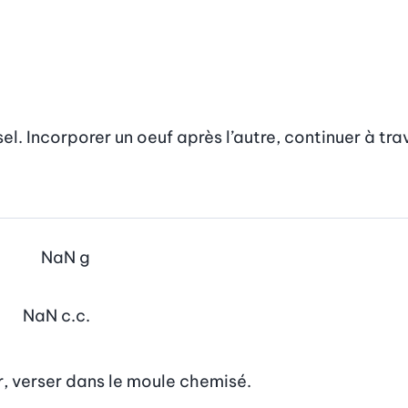
el. Incorporer un oeuf après l’autre, continuer à trava
NaN
g
NaN
c.c.
r, verser dans le moule chemisé.