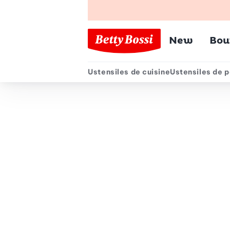
Menu pr
New
Bou
Ustensiles de cuisine
Ustensiles de p
Menu secondair