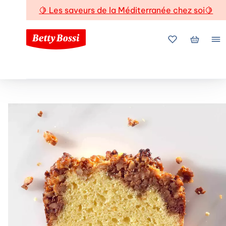
🍋
Les saveurs de la Méditerranée chez soi
🍋
Mes favoris
Mon pani
Me