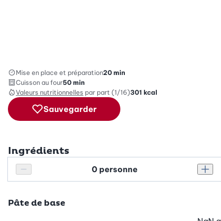
Mise en place et préparation
20 min
Cuisson au four
50 min
Valeurs nutritionnelles
par part (1/16)
301
kcal
Sauvegarder
Ingrédients
Personnes
Réduire le nombre de personnes
Augm
Pâte de base