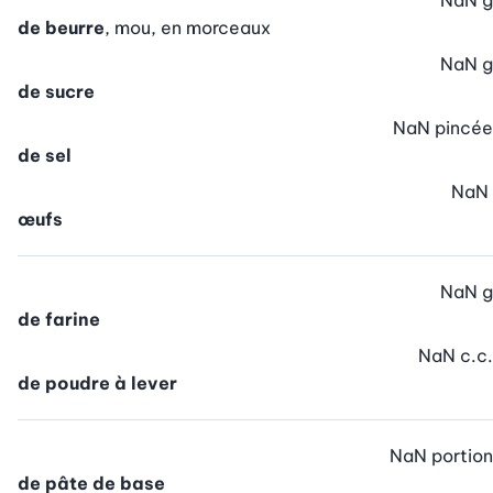
NaN
g
de beurre
, mou, en morceaux
NaN
g
de sucre
NaN
pincée
de sel
NaN
œufs
NaN
g
de farine
NaN
c.c.
de poudre à lever
NaN
portion
de pâte de base