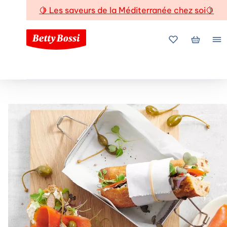
🍋
Les saveurs de la Méditerranée chez soi
🍋
Mes favoris
Mon pani
Me