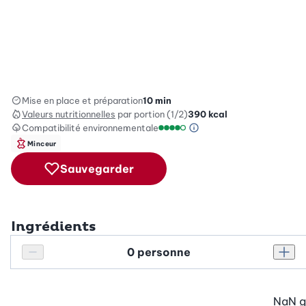
Mise en place et préparation
10 min
Valeurs nutritionnelles
par portion (1/2)
390
kcal
Compatibilité environnementale
Information sur l’éc
Échelle de compatibilité enviro
Minceur
Sauvegarder
Ingrédients
Personnes
Réduire le nombre de personnes
Augm
NaN
g