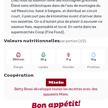
chez nous du saumon fumé des montagnes grisonnes.
Élevé sans antibiotiques dans de l’eau de montagne du
val Mesolcina, fumé à Sargans, et distribué en circuit
court, il parcourt peu de kilomètres avant d’arriver dans
nos assiettes. On a d’autant plus de plaisir à savourer ce
saumon frais, responsable et local. En vente dans les
supermarchés Coop (Fine Food).
Valeurs nutritionnelles
par portion (1/2)
390 kcal
28 g
17 g
18 g
Énergie
Lipides
Glucides
Protéines
Coopération
Betty Bossi développe toutes les recettes avec des
appareils Miele.
Bon appétit!