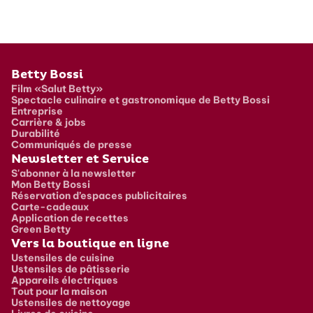
Pied de page
Betty Bossi
Film «Salut Betty»
Spectacle culinaire et gastronomique de Betty Bossi
Entreprise
Carrière & jobs
Durabilité
Communiqués de presse
Newsletter et Service
S'abonner à la newsletter
Mon Betty Bossi
Réservation d’espaces publicitaires
Carte-cadeaux
Application de recettes
Green Betty
Vers la boutique en ligne
Ustensiles de cuisine
Ustensiles de pâtisserie
Appareils électriques
Tout pour la maison
Ustensiles de nettoyage