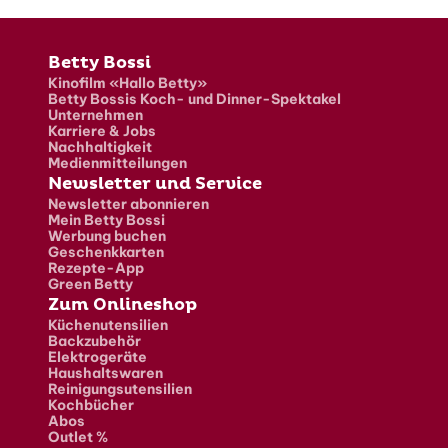
Fusszeile
Betty Bossi
Kinofilm «Hallo Betty»
Betty Bossis Koch- und Dinner-Spektakel
Unternehmen
Karriere & Jobs
Nachhaltigkeit
Medienmitteilungen
Newsletter und Service
Newsletter abonnieren
Mein Betty Bossi
Werbung buchen
Geschenkkarten
Rezepte-App
Green Betty
Zum Onlineshop
Küchenutensilien
Backzubehör
Elektrogeräte
Haushaltswaren
Reinigungsutensilien
Kochbücher
Abos
Outlet %