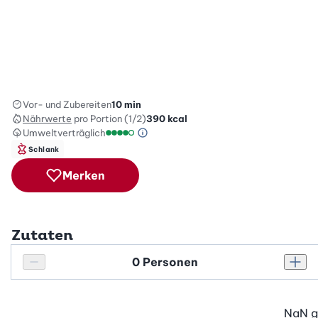
Vor- und Zubereiten
10 min
Nährwerte
pro Portion (1/2)
390
kcal
Umweltverträglich
Green Betty Skala Info
Umweltverträglichkeitsskala: 4 von 5
Schlank
Merken
Zutaten
Personenanzahl
Personenanzahl verringern
Pers
NaN
g