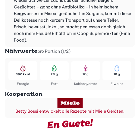
wieder Schweizer Lachs aus den Bündner Bergen:
Gezüchtet – ganz ohne Antibiotika - in heimischem
Bergwasser im Misox, geräuchert in Sargans, kommt diese
Delikatesse nach kurzem Transport auf unsere Teller.
Frisch, bewusst, lokal, so macht geniessen doch gleich
noch mehr Freude! Erhältlich in Coop Supermärkten (Fine
Food).
Nährwerte
pro Portion (1/2)
390 kcal
28 g
17 g
18 g
Energie
Fett
Kohlenhydrate
Eiweiss
Kooperation
Betty Bossi entwickelt alle Rezepte mit Miele Geräten.
En Guete!