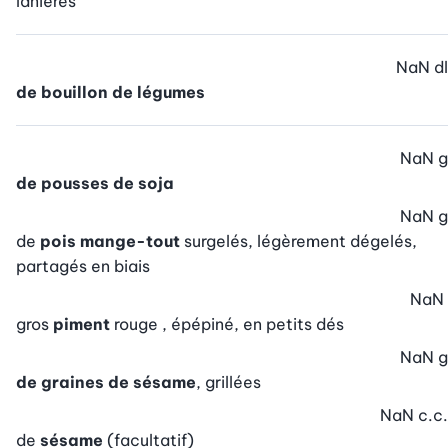
lanières
NaN
dl
de bouillon de légumes
NaN
g
de pousses de soja
NaN
g
de
pois mange-tout
surgelés, légèrement dégelés,
partagés en biais
NaN
gros
piment
rouge , épépiné, en petits dés
NaN
g
de graines de sésame
, grillées
NaN
c.c.
de
sésame
(facultatif)