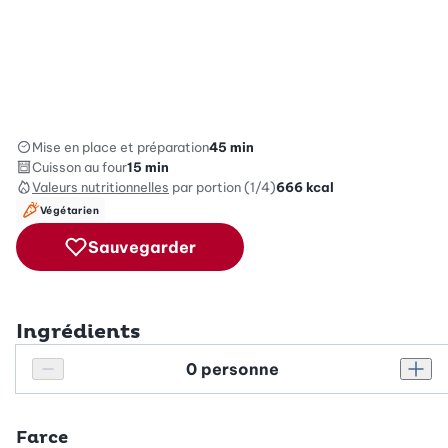
Mise en place et préparation
45 min
Cuisson au four
15 min
Valeurs nutritionnelles
par portion (1/4)
666
kcal
Végétarien
Sauvegarder
Ingrédients
Personnes
Réduire le nombre de personnes
Augm
Farce