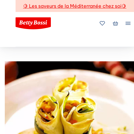
🍋
Les saveurs de la Méditerranée chez soi
🍋
Mes favoris
Mon pani
Me