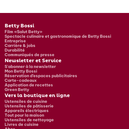
Pied de page
Betty Bossi
Film «Salut Betty»
Spectacle culinaire et gastronomique de Betty Bossi
Entreprise
Carrière & jobs
Durabilité
Communiqués de presse
Newsletter et Service
S'abonner à la newsletter
Mon Betty Bossi
Réservation d’espaces publicitaires
Carte-cadeaux
Application de recettes
Green Betty
Vers la boutique en ligne
Ustensiles de cuisine
Ustensiles de pâtisserie
Appareils électriques
Tout pour la maison
Ustensiles de nettoyage
Livres de cuisine
Abos