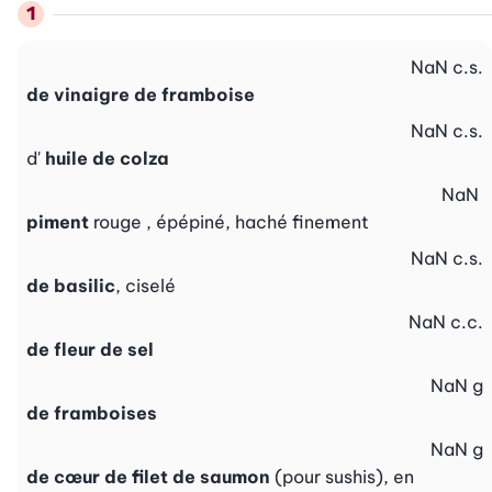
NaN
c.s.
de vinaigre de framboise
NaN
c.s.
d'
huile de colza
NaN
piment
rouge , épépiné, haché finement
NaN
c.s.
de basilic
, ciselé
NaN
c.c.
de fleur de sel
NaN
g
de framboises
NaN
g
de cœur de filet de saumon
(pour sushis), en