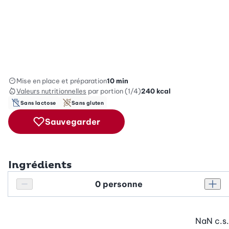
Mise en place et préparation
10 min
Valeurs nutritionnelles
par portion (1/4)
240
kcal
Sans lactose
Sans gluten
Sauvegarder
Ingrédients
Personnes
Réduire le nombre de personnes
Augm
NaN
c.s.