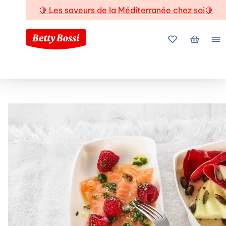
🍋
Les saveurs de la Méditerranée chez soi
🍋
Mes favoris
Mon pani
Me