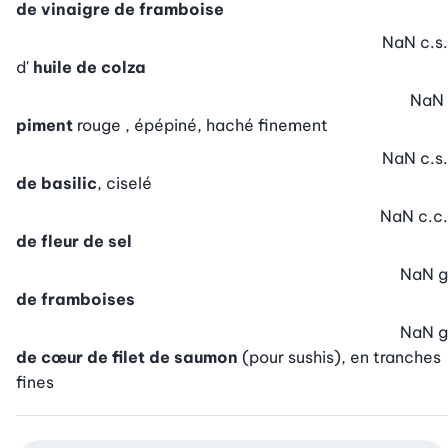
de vinaigre de framboise
NaN
c.s.
d'
huile de colza
NaN
piment
rouge , épépiné, haché finement
NaN
c.s.
de basilic
, ciselé
NaN
c.c.
de fleur de sel
NaN
g
de framboises
NaN
g
de cœur de filet de saumon
(pour sushis), en tranches
fines