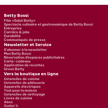
Pied de page
Betty Bossi
Film «Salut Betty»
Spectacle culinaire et gastronomique de Betty Bossi
Entreprise
Carrière & jobs
Durabilité
Communiqués de presse
Newsletter et Service
S'abonner à la newsletter
Mon Betty Bossi
Réservation d’espaces publicitaires
Carte-cadeaux
Application de recettes
Green Betty
Vers la boutique en ligne
Ustensiles de cuisine
Ustensiles de pâtisserie
Appareils électriques
Tout pour la maison
Ustensiles de nettoyage
Livres de cuisine
Abos
Outlet %