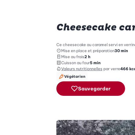
Cheesecake car
Ce cheesecake au caramel servi en verrine
Mise en place et préparation
30 min
Mise au frais
2 h
Cuisson au four
5 min
Valeurs nutritionnelles
par verre
466
kc
Végétarien
Sauvegarder