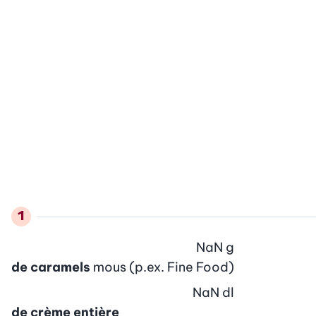
NaN
g
de caramels
mous (p.ex. Fine Food)
NaN
dl
de crème entière