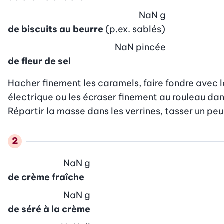
NaN
g
de biscuits au beurre
(p.ex. sablés)
NaN
pincée
de fleur de sel
Hacher finement les caramels, faire fondre avec l
électrique ou les écraser finement au rouleau dans
Répartir la masse dans les verrines, tasser un peu
NaN
g
de crème fraîche
NaN
g
de séré à la crème