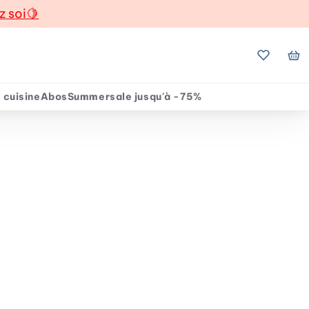
z soi
🍋
Mes favo
Mo
 cuisine
Abos
Summersale jusqu'à -75%