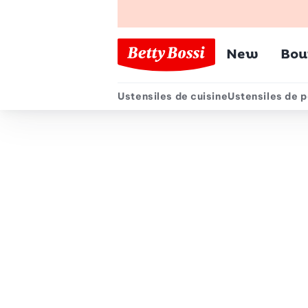
Menu pr
New
Bou
Ustensiles de cuisine
Ustensiles de p
Menu secondair