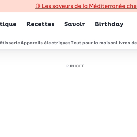
🍋
Les saveurs de la Méditerranée che
incipal
tique
Recettes
Savoir
Birthday
âtisserie
Appareils électriques
Tout pour la maison
Livres de
e
PUBLICITÉ