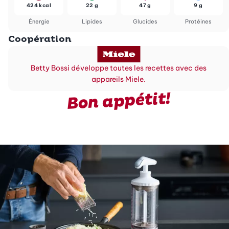
424 kcal
22 g
47 g
9 g
Énergie
Lipides
Glucides
Protéines
Coopération
Betty Bossi développe toutes les recettes avec des
appareils Miele.
Bon appétit!