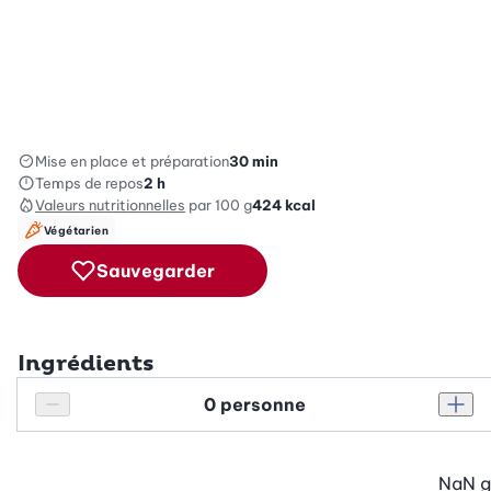
Mise en place et préparation
30 min
Temps de repos
2 h
Valeurs nutritionnelles
par 100 g
424
kcal
Végétarien
Sauvegarder
Ingrédients
Personnes
Réduire le nombre de personnes
Augm
NaN
g