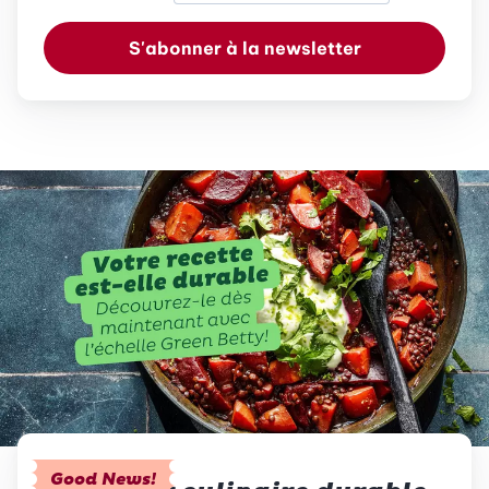
S'abonner à la newsletter
Good News!