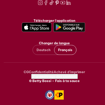
Instagram
Facebook
TikTok
Pinterest
Youtube
LinkedIn
Télécharger l'application
Changer de langue
Deutsch
Français
CG
Confidentialité
Achevé d'imprimer
Metanavigation
Paramétrage des cookies
© Betty Bossi – Fais à ta sauce