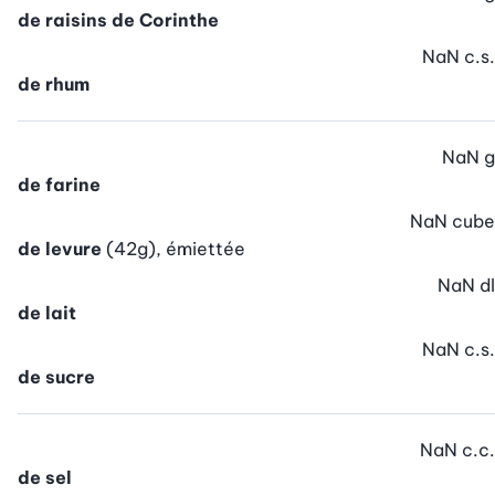
de raisins de Corinthe
NaN
c.s.
de rhum
NaN
g
de farine
NaN
cube
de levure
(42g), émiettée
NaN
dl
de lait
NaN
c.s.
de sucre
NaN
c.c.
de sel