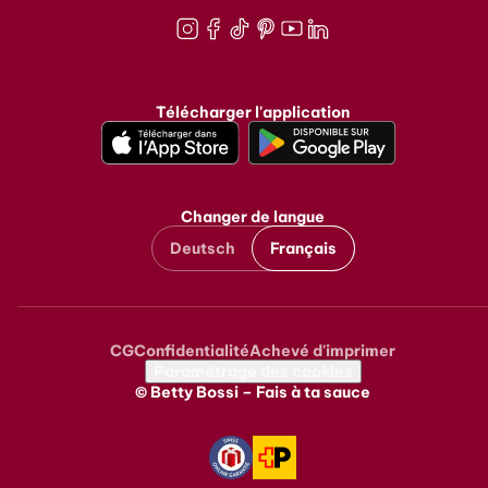
Instagram
Facebook
TikTok
Pinterest
Youtube
LinkedIn
Télécharger l'application
Changer de langue
Deutsch
Français
CG
Confidentialité
Achevé d'imprimer
Metanavigation
Paramétrage des cookies
© Betty Bossi – Fais à ta sauce