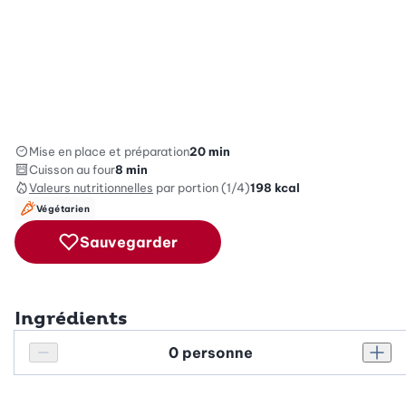
Mise en place et préparation
20 min
Cuisson au four
8 min
Valeurs nutritionnelles
par portion (1/4)
198
kcal
Végétarien
Sauvegarder
Ingrédients
Personnes
Réduire le nombre de personnes
Augm