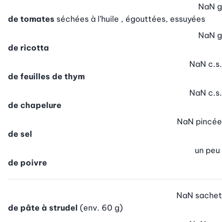
NaN
g
de tomates
séchées à l’huile , égouttées, essuyées
NaN
g
de ricotta
NaN
c.s.
de feuilles de thym
NaN
c.s.
de chapelure
NaN
pincée
de sel
un peu
de poivre
NaN
sachet
de pâte à strudel
(env. 60 g)