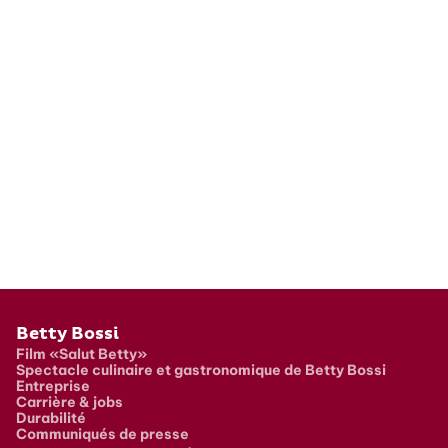
Pied de page
Betty Bossi
Film «Salut Betty»
Spectacle culinaire et gastronomique de Betty Bossi
Entreprise
Carrière & jobs
Durabilité
Communiqués de presse