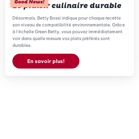
Good News!
Le plaisir culinaire durable
Désormais, Betty Bossi indique pour chaque recette
son niveau de compatibilité environnementale. Grâce
à l'échelle Green Betty, vous pouvez immédiatement
voir dans quelle mesure vos plats préférés sont
durables.
En savoir plus!