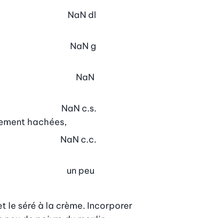
NaN
dl
NaN
g
NaN
NaN
c.s.
inement hachées,
NaN
c.c.
un peu
et le séré à la crème. Incorporer
