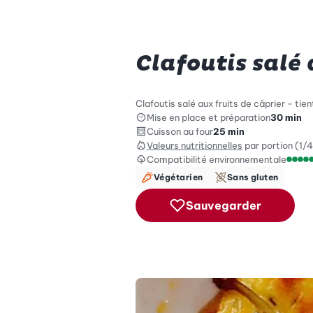
Clafoutis salé 
Clafoutis salé aux fruits de câprier - ti
Mise en place et préparation
30 min
Cuisson au four
25 min
Valeurs nutritionnelles
par portion (1/4
Compatibilité environnementale
Échel
Végétarien
Sans gluten
Sauvegarder