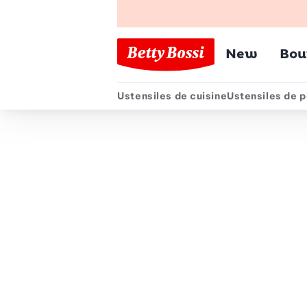
Menu pr
New
Bou
Ustensiles de cuisine
Ustensiles de p
Menu secondair