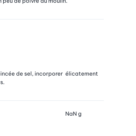
un peu de poivre du moulin.
incée de sel, incorporer  élicatement

s.
NaN
g