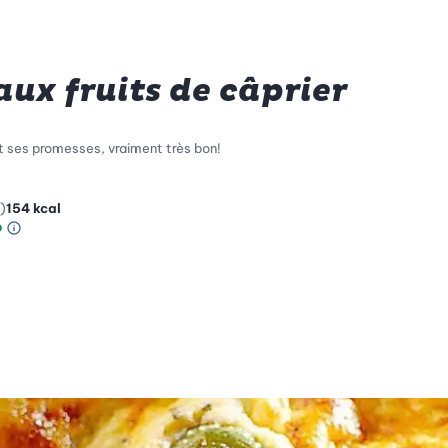
aux fruits de câprier
ent ses promesses, vraiment très bon!
)
154
kcal
Information sur l’échelle Green Betty
le de compatibilité environnementale: 5 sur 5