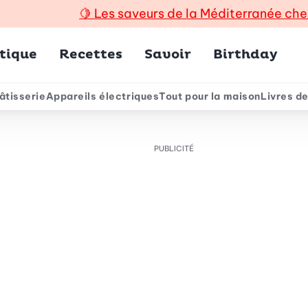
🍋
Les saveurs de la Méditerranée che
incipal
tique
Recettes
Savoir
Birthday
âtisserie
Appareils électriques
Tout pour la maison
Livres de
e
PUBLICITÉ