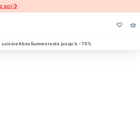
z soi
🍋
Mes favo
Mo
 cuisine
Abos
Summersale jusqu'à -75%