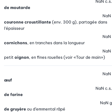
NaN
c.s.
de moutarde
NaN
couronne croustillante
(env. 300 g), partagée dans
l’épaisseur
NaN
cornichons
, en tranches dans la longueur
NaN
petit
oignon
, en fines rouelles (voir «Tour de main»)
NaN
œuf
NaN
c.s.
de farine
NaN
g
de gruyère
ou d’emmental râpé