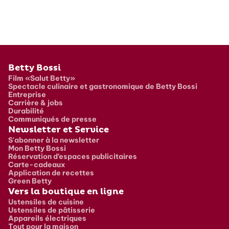
Pied de page
Betty Bossi
Film «Salut Betty»
Spectacle culinaire et gastronomique de Betty Bossi
Entreprise
Carrière & jobs
Durabilité
Communiqués de presse
Newsletter et Service
S'abonner à la newsletter
Mon Betty Bossi
Réservation d’espaces publicitaires
Carte-cadeaux
Application de recettes
Green Betty
Vers la boutique en ligne
Ustensiles de cuisine
Ustensiles de pâtisserie
Appareils électriques
Tout pour la maison