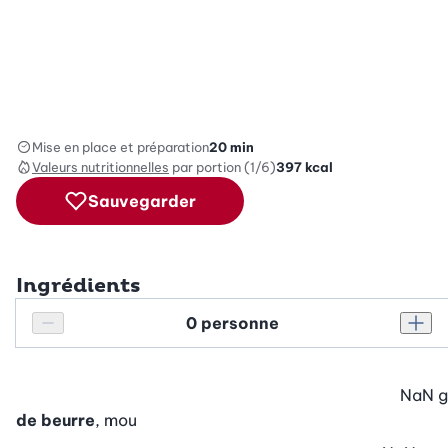
Mise en place et préparation
20 min
Valeurs nutritionnelles
par portion (1/6)
397
kcal
Sauvegarder
Ingrédients
Personnes
Réduire le nombre de personnes
Augm
NaN
g
de beurre
, mou