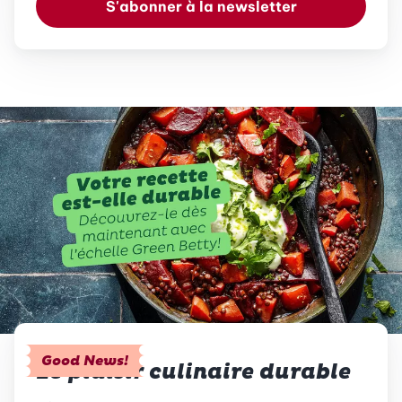
S'abonner à la newsletter
Good News!
Le plaisir culinaire durable