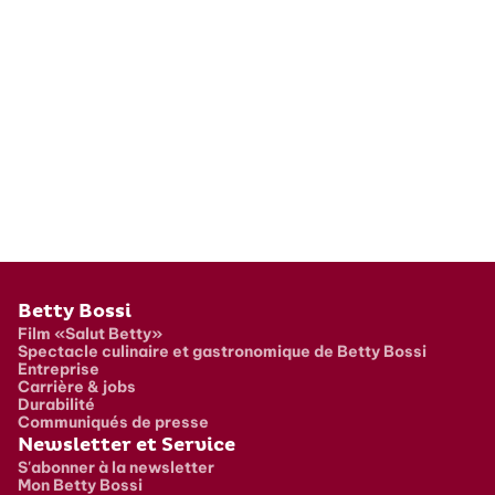
Pied de page
Betty Bossi
Film «Salut Betty»
Spectacle culinaire et gastronomique de Betty Bossi
Entreprise
Carrière & jobs
Durabilité
Communiqués de presse
Newsletter et Service
S'abonner à la newsletter
Mon Betty Bossi