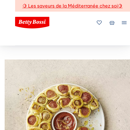
🍋
Les saveurs de la Méditerranée chez soi
🍋
Mes favoris
Mon pani
Me