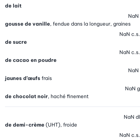
de lait
NaN
gousse de vanille
, fendue dans la longueur, graines
NaN
c.s.
de sucre
NaN
c.s.
de cacao en poudre
NaN
jaunes d’œufs
frais
NaN
g
de chocolat noir
, haché finement
NaN
dl
de demi-crème
(UHT), froide
NaN
c.s.