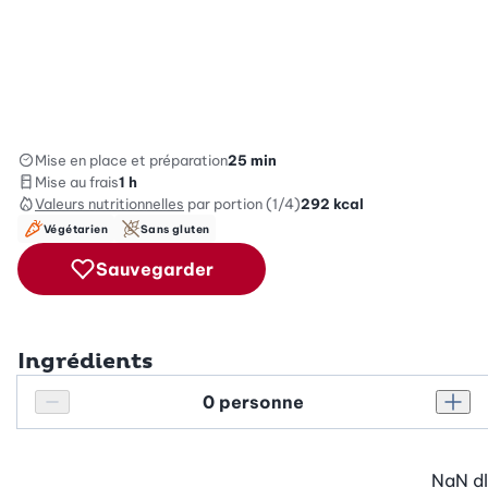
Mise en place et préparation
25 min
Mise au frais
1 h
Valeurs nutritionnelles
par portion (1/4)
292
kcal
Végétarien
Sans gluten
Sauvegarder
Ingrédients
Personnes
Réduire le nombre de personnes
Augm
NaN
dl