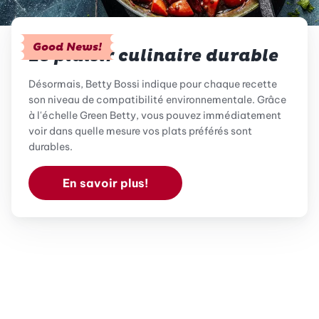
Good News!
Le plaisir culinaire durable
Désormais, Betty Bossi indique pour chaque recette
son niveau de compatibilité environnementale. Grâce
à l'échelle Green Betty, vous pouvez immédiatement
voir dans quelle mesure vos plats préférés sont
durables.
En savoir plus!