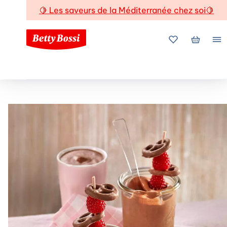
🍋
Les saveurs de la Méditerranée chez soi
🍋
Mes favoris
Mon pani
Me