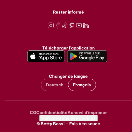
Rester informé
Instagram
Facebook
TikTok
Pinterest
Youtube
LinkedIn
Télécharger l'application
Changer de langue
Deutsch
Français
CG
Confidentialité
Achevé d'imprimer
Metanavigation
Paramétrage des cookies
© Betty Bossi – Fais à ta sauce