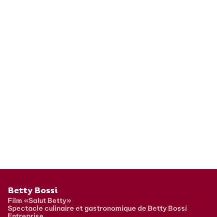
Pied de page
Betty Bossi
Film «Salut Betty»
Spectacle culinaire et gastronomique de Betty Bossi
Entreprise