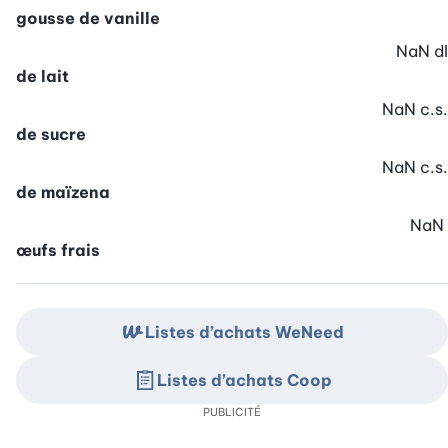
gousse de vanille
NaN
dl
de lait
NaN
c.s.
de sucre
NaN
c.s.
de maïzena
NaN
œufs frais
Listes d’achats WeNeed
Listes d’achats Coop
PUBLICITÉ