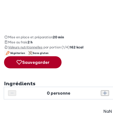
Mise en place et préparation
20 min
Mise au frais
2 h
Valeurs nutritionnelles
par portion (1/4)
162
kcal
Végétarien
Sans gluten
Sauvegarder
Ingrédients
Personnes
Réduire le nombre de personnes
Augm
NaN