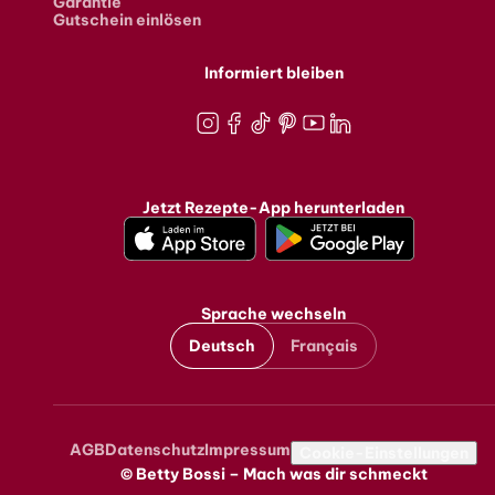
Garantie
Gutschein einlösen
Informiert bleiben
Instagram
Facebook
TikTok
Pinterest
Youtube
LinkedIn
Jetzt Rezepte-App herunterladen
Sprache wechseln
Deutsch
Français
AGB
Datenschutz
Impressum
Metanavigation
Cookie-Einstellungen
© Betty Bossi – Mach was dir schmeckt