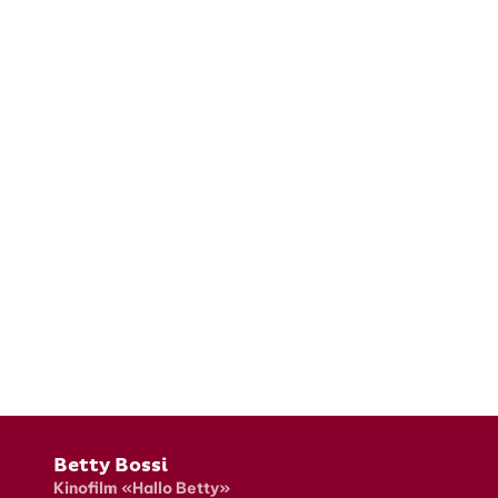
Fusszeile
Betty Bossi
Kinofilm «Hallo Betty»