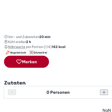
Vor- und Zubereiten
20 min
Kühl stellen
2 h
Nährwerte
pro Portion (1/4)
162
kcal
Vegetarisch
Glutenfrei
Merken
Zutaten
Personenanzahl
Personenanzahl verringern
Pers
NaN