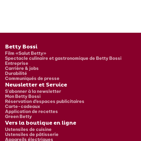
Pied de page
Betty Bossi
Film «Salut Betty»
Spectacle culinaire et gastronomique de Betty Bossi
Entreprise
Carrière & jobs
Durabilité
Communiqués de presse
Newsletter et Service
S'abonner à la newsletter
Mon Betty Bossi
Réservation d’espaces publicitaires
Carte-cadeaux
Application de recettes
Green Betty
Vers la boutique en ligne
Ustensiles de cuisine
Ustensiles de pâtisserie
Appareils électriques