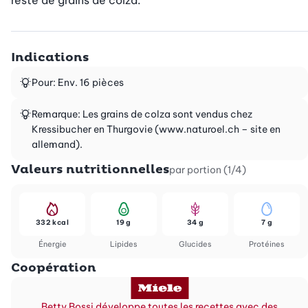
reste de grains de colza.
Indications
Pour: Env. 16 pièces
Remarque: Les grains de colza sont vendus chez
Kressibucher en Thurgovie (www.naturoel.ch – site en
allemand).
Valeurs nutritionnelles
par portion (1/4)
332 kcal
19 g
34 g
7 g
Énergie
Lipides
Glucides
Protéines
Coopération
Betty Bossi développe toutes les recettes avec des