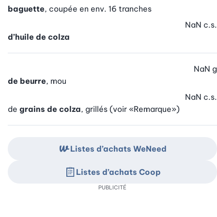
baguette
, coupée en env. 16 tranches
NaN
c.s.
d’huile de colza
NaN
g
de beurre
, mou
NaN
c.s.
de
grains de colza
, grillés (voir «Remarque»)
Listes d’achats WeNeed
Listes d’achats Coop
PUBLICITÉ