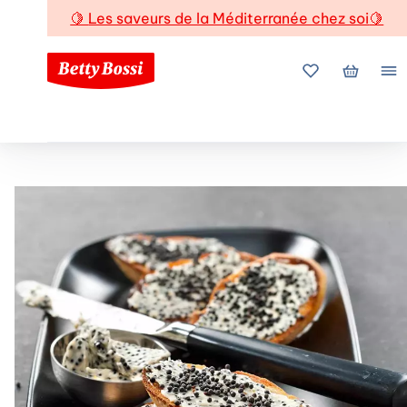
🍋
Les saveurs de la Méditerranée chez soi
🍋
Mes favoris
Mon pani
Me