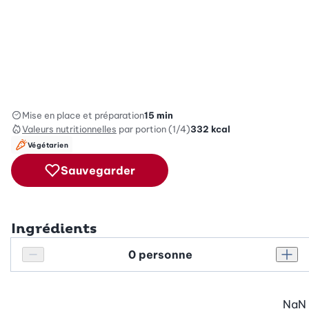
Mise en place et préparation
15 min
Valeurs nutritionnelles
par portion (1/4)
332
kcal
Végétarien
Sauvegarder
Ingrédients
Personnes
Réduire le nombre de personnes
Augm
NaN