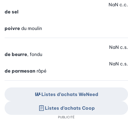
NaN
c.c.
de sel
poivre
du moulin
NaN
c.s.
de beurre
, fondu
NaN
c.s.
de parmesan
râpé
Listes d’achats WeNeed
Listes d’achats Coop
PUBLICITÉ