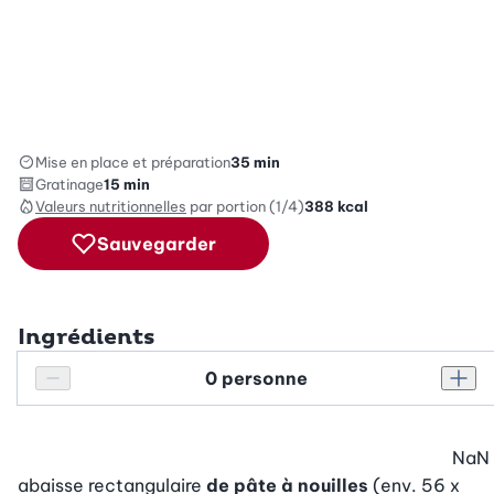
Mise en place et préparation
35 min
Gratinage
15 min
Valeurs nutritionnelles
par portion (1/4)
388
kcal
Sauvegarder
Ingrédients
Personnes
Réduire le nombre de personnes
Augm
NaN
abaisse rectangulaire
de pâte à nouilles
(env. 56 x