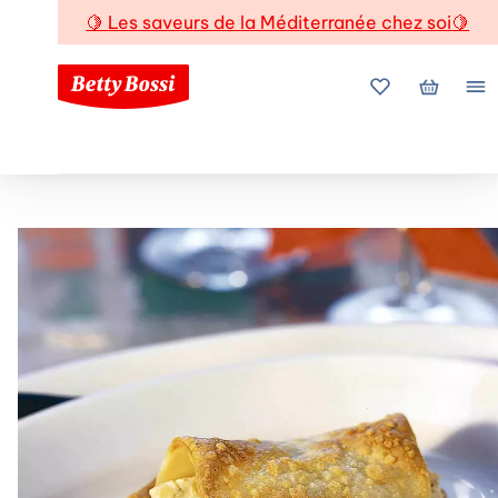
🍋
Les saveurs de la Méditerranée chez soi
🍋
Mes favoris
Mon pani
Me