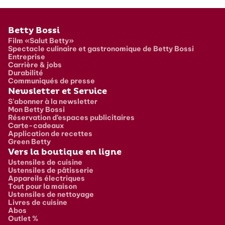
Pied de page
Betty Bossi
Film «Salut Betty»
Spectacle culinaire et gastronomique de Betty Bossi
Entreprise
Carrière & jobs
Durabilité
Communiqués de presse
Newsletter et Service
S'abonner à la newsletter
Mon Betty Bossi
Réservation d’espaces publicitaires
Carte-cadeaux
Application de recettes
Green Betty
Vers la boutique en ligne
Ustensiles de cuisine
Ustensiles de pâtisserie
Appareils électriques
Tout pour la maison
Ustensiles de nettoyage
Livres de cuisine
Abos
Outlet %