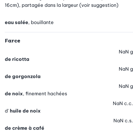
16cm), partagée dans la largeur (voir suggestion)
eau salée
, bouillante
Farce
NaN
g
de ricotta
NaN
g
de gorgonzola
NaN
g
de noix
, finement hachées
NaN
c.c.
d'
huile de noix
NaN
c.s.
de crème à café