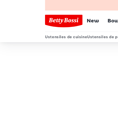
Menu pr
New
Bou
Ustensiles de cuisine
Ustensiles de p
Menu secondair