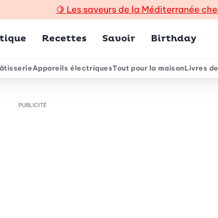
🍋
Les saveurs de la Méditerranée che
incipal
tique
Recettes
Savoir
Birthday
âtisserie
Appareils électriques
Tout pour la maison
Livres de
e
PUBLICITÉ