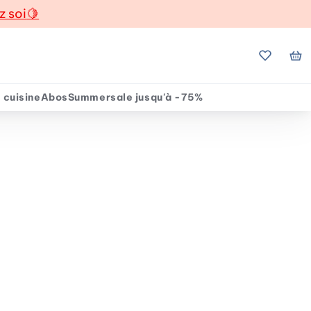
z soi
🍋
Mes favo
Mo
 cuisine
Abos
Summersale jusqu'à -75%