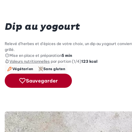
Dip au yogourt
Relevé d’herbes et d’épices de votre choix, un dip au yogourt convien
grillé.
Mise en place et préparation
5 min
Valeurs nutritionnelles
par portion (1/4)
123
kcal
Végétarien
Sans gluten
Sauvegarder