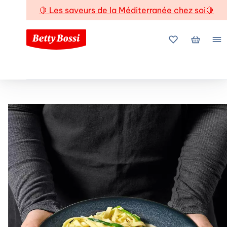
🍋
Les saveurs de la Méditerranée chez soi
🍋
Mes favoris
Mon pani
Me