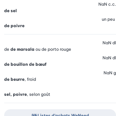
NaN
c.c.
de sel
un peu
de poivre
NaN
dl
de
de marsala
ou de porto rouge
NaN
dl
de bouillon de bœuf
NaN
g
de beurre
, froid
sel, poivre
, selon goût
Listes d’achats WeNeed