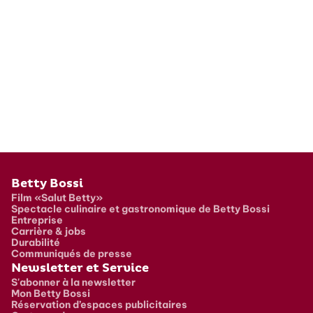
Pied de page
Betty Bossi
Film «Salut Betty»
Spectacle culinaire et gastronomique de Betty Bossi
Entreprise
Carrière & jobs
Durabilité
Communiqués de presse
Newsletter et Service
S'abonner à la newsletter
Mon Betty Bossi
Réservation d’espaces publicitaires