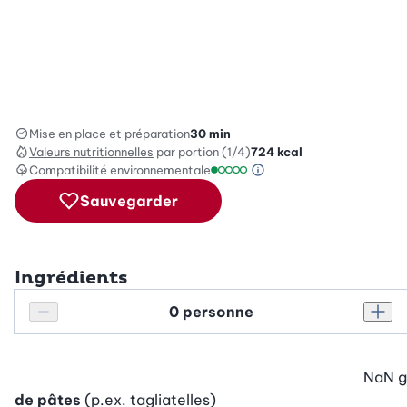
Mise en place et préparation
30 min
Valeurs nutritionnelles
par portion (1/4)
724
kcal
Compatibilité environnementale
Information sur l’éc
Échelle de compatibilité environ
Sauvegarder
Ingrédients
Personnes
Réduire le nombre de personnes
Augm
NaN
g
de pâtes
(p.ex. tagliatelles)