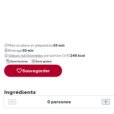
Mise en place et préparation
35 min
Braisage
30 min
Valeurs nutritionnelles
par portion (1/4)
248
kcal
Sans lactose
Sans gluten
Sauvegarder
Ingrédients
Personnes
Réduire le nombre de personnes
Augm