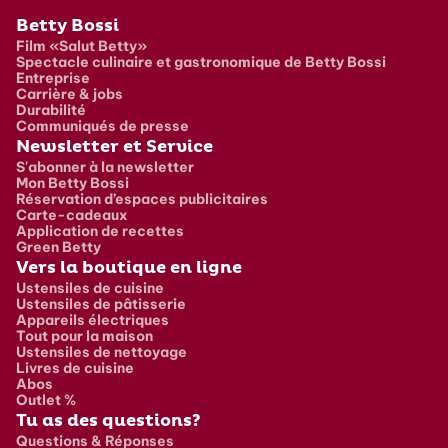
Pied de page
Betty Bossi
Film «Salut Betty»
Spectacle culinaire et gastronomique de Betty Bossi
Entreprise
Carrière & jobs
Durabilité
Communiqués de presse
Newsletter et Service
S'abonner à la newsletter
Mon Betty Bossi
Réservation d’espaces publicitaires
Carte-cadeaux
Application de recettes
Green Betty
Vers la boutique en ligne
Ustensiles de cuisine
Ustensiles de pâtisserie
Appareils électriques
Tout pour la maison
Ustensiles de nettoyage
Livres de cuisine
Abos
Outlet %
Tu as des questions?
Questions & Réponses