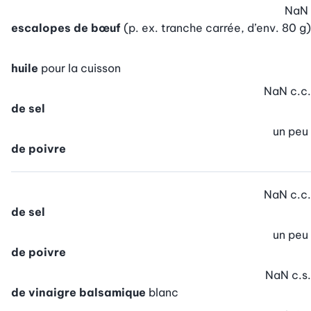
NaN
escalopes de bœuf
(p. ex. tranche carrée, d’env. 80 g)
huile
pour la cuisson
NaN
c.c.
de sel
un peu
de poivre
NaN
c.c.
de sel
un peu
de poivre
NaN
c.s.
de vinaigre balsamique
blanc