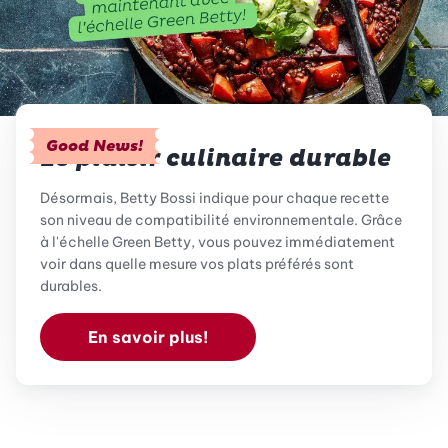
Good News!
Le plaisir culinaire durable
Désormais, Betty Bossi indique pour chaque recette
son niveau de compatibilité environnementale. Grâce
à l'échelle Green Betty, vous pouvez immédiatement
voir dans quelle mesure vos plats préférés sont
durables.
En savoir plus!