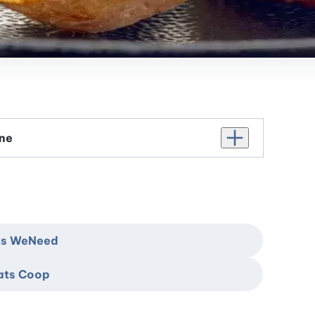
Augmenter le nomb
ats WeNeed
hats Coop