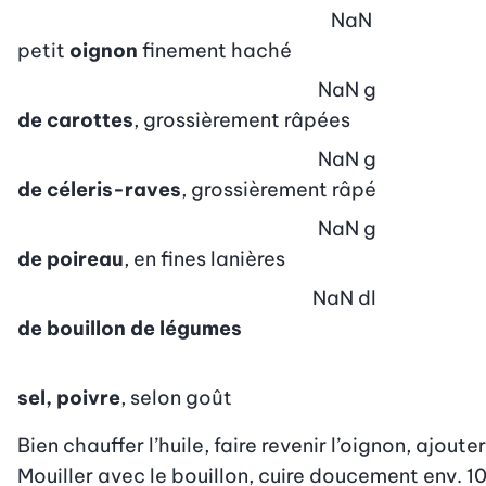
NaN
petit
oignon
finement haché
NaN
g
de carottes
, grossièrement râpées
NaN
g
de céleris-raves
, grossièrement râpé
NaN
g
de poireau
, en fines lanières
NaN
dl
de bouillon de légumes
sel, poivre
, selon goût
Bien chauffer l’huile, faire revenir l’oignon, ajoute
Mouiller avec le bouillon, cuire doucement env. 1