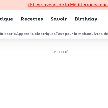
🍋
Les saveurs de la Méditerranée che
incipal
tique
Recettes
Savoir
Birthday
âtisserie
Appareils électriques
Tout pour la maison
Livres de
e
PUBLICITÉ