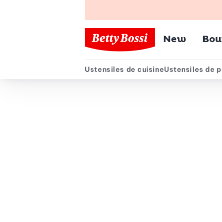
Menu pr
New
Bou
Ustensiles de cuisine
Ustensiles de p
Menu secondair