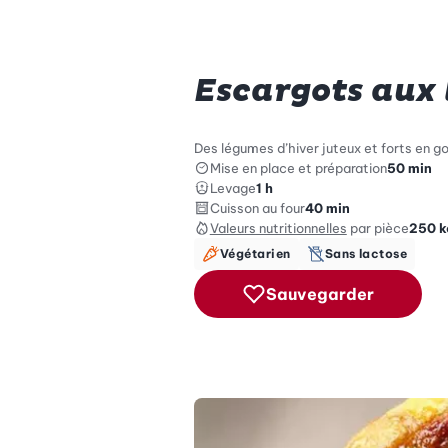
Escargots aux
Des légumes d’hiver juteux et forts en go
Mise en place et préparation
50 min
Levage
1 h
Cuisson au four
40 min
Valeurs nutritionnelles
par pièce
250
k
Végétarien
Sans lactose
Sauvegarder