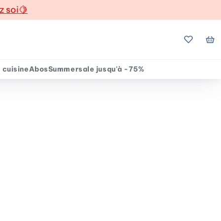
z soi
🍋
Mes favo
Mo
 cuisine
Abos
Summersale jusqu'à -75%