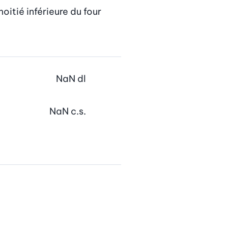
itié inférieure du four 
NaN
dl
NaN
c.s.