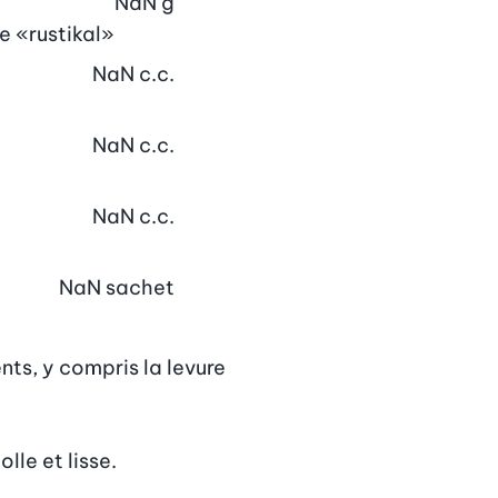
NaN
g
 «rustikal»
NaN
c.c.
NaN
c.c.
NaN
c.c.
NaN
sachet
nts, y compris la levure 
lle et lisse.
