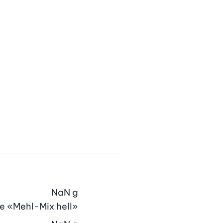
NaN
g
 «Mehl-Mix hell»