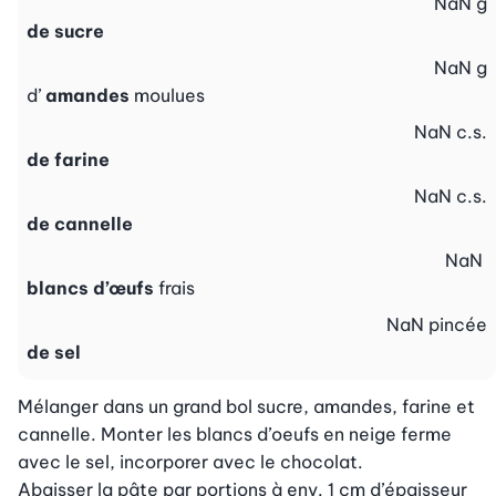
NaN
g
de sucre
NaN
g
d’
amandes
moulues
NaN
c.s.
de farine
NaN
c.s.
de cannelle
NaN
blancs d’œufs
frais
NaN
pincée
de sel
Mélanger dans un grand bol sucre, amandes, farine et 
cannelle. Monter les blancs d’oeufs en neige ferme 
avec le sel, incorporer avec le chocolat.

Abaisser la pâte par portions à env. 1 cm d’épaisseur 