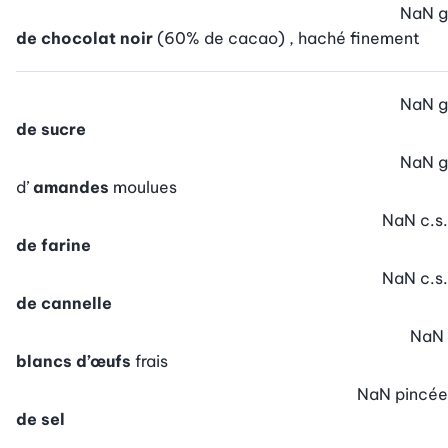
NaN
g
de chocolat noir
(60% de cacao) , haché finement
NaN
g
de sucre
NaN
g
d’
amandes
moulues
NaN
c.s.
de farine
NaN
c.s.
de cannelle
NaN
blancs d’œufs
frais
NaN
pincée
de sel