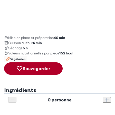
Mise en place et préparation
40 min
Cuisson au four
4 min
Séchage
6 h
Valeurs nutritionnelles
par pièce
152
kcal
Végétarien
Sauvegarder
Ingrédients
Personnes
Réduire le nombre de personnes
Augm