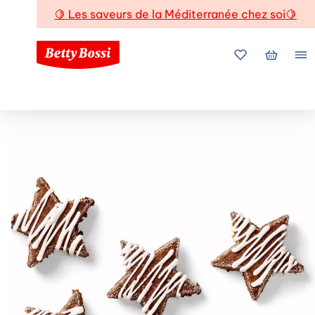
🍋
Les saveurs de la Méditerranée chez soi
🍋
Mes favoris
Mon pani
Me