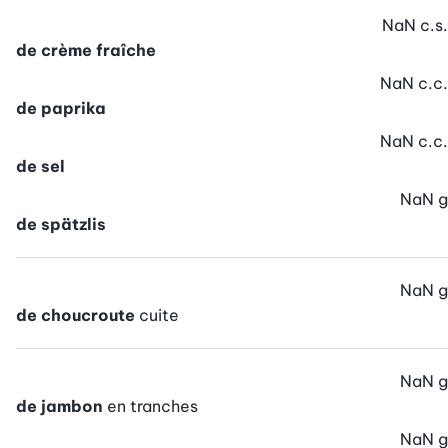
NaN
c.s.
de crème fraîche
NaN
c.c.
de paprika
NaN
c.c.
de sel
NaN
g
de spätzlis
NaN
g
de choucroute
cuite
NaN
g
de jambon
en tranches
NaN
g