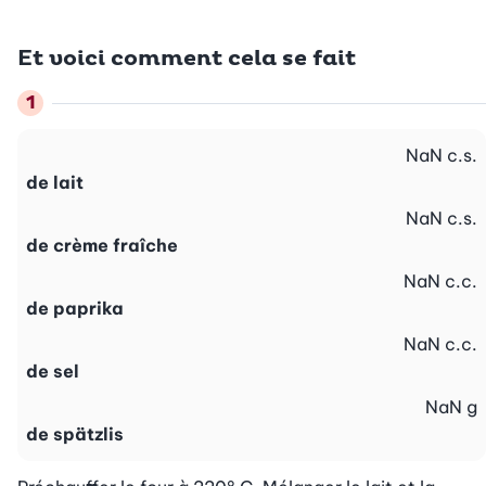
Et voici comment cela se fait
NaN
c.s.
de lait
NaN
c.s.
de crème fraîche
NaN
c.c.
de paprika
NaN
c.c.
de sel
NaN
g
de spätzlis