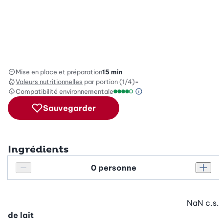
Mise en place et préparation
15 min
Valeurs nutritionnelles
par portion (1/4)
-
Compatibilité environnementale
Information sur l’éc
Échelle de compatibilité enviro
Sauvegarder
Ingrédients
Personnes
Réduire le nombre de personnes
Augm
NaN
c.s.
de lait