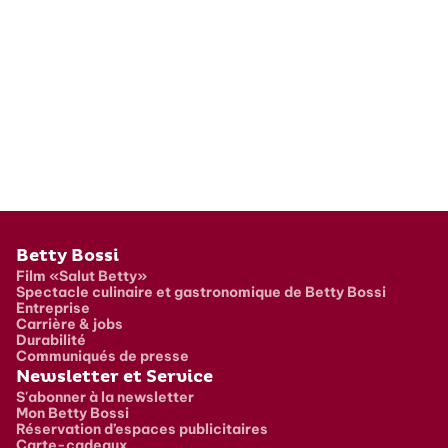
Pied de page
Betty Bossi
Film «Salut Betty»
Spectacle culinaire et gastronomique de Betty Bossi
Entreprise
Carrière & jobs
Durabilité
Communiqués de presse
Newsletter et Service
S'abonner à la newsletter
Mon Betty Bossi
Réservation d’espaces publicitaires
Carte-cadeaux