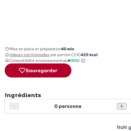
Mise en place et préparation
40 min
Valeurs nutritionnelles
par portion (1/4)
425
kcal
Compatibilité environnementale
Information sur l’éc
Échelle de compatibilité environ
Sauvegarder
Ingrédients
Personnes
Réduire le nombre de personnes
Augm
NaN
g