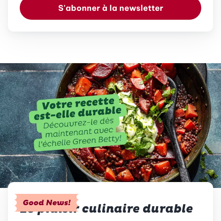
S'abonner à la newsletter
Good News!
Le plaisir culinaire durable