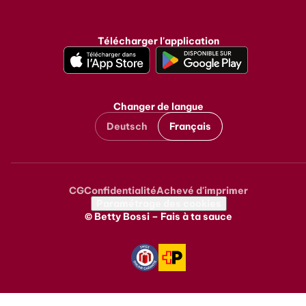
Instagram
Facebook
TikTok
Pinterest
Youtube
LinkedIn
Télécharger l'application
Changer de langue
Deutsch
Français
CG
Confidentialité
Achevé d'imprimer
Metanavigation
Paramétrage des cookies
© Betty Bossi – Fais à ta sauce