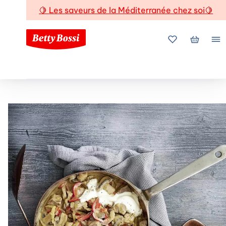
🍋
Les saveurs de la Méditerranée chez soi
🍋
Mes favoris
Mon pani
Me