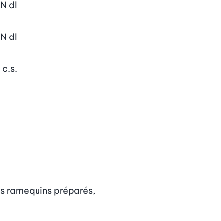
aN
dl
aN
dl
N
c.s.
es ramequins préparés, 