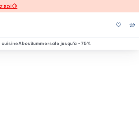
z soi
🍋
Mes favo
Mo
 cuisine
Abos
Summersale jusqu'à -75%