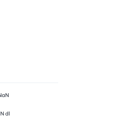
NaN
aN
dl