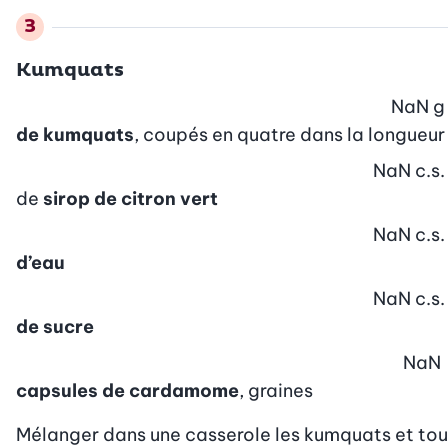
Kumquats
NaN
g
de kumquats
, coupés en quatre dans la longueur
NaN
c.s.
de
sirop de citron vert
NaN
c.s.
d’eau
NaN
c.s.
de sucre
NaN
capsules de cardamome
, graines
Mélanger dans une casserole les kumquats et tous le