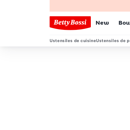
Menu pr
New
Bou
Ustensiles de cuisine
Ustensiles de p
Menu secondair