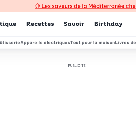
🍋
Les saveurs de la Méditerranée che
incipal
tique
Recettes
Savoir
Birthday
âtisserie
Appareils électriques
Tout pour la maison
Livres de
e
PUBLICITÉ