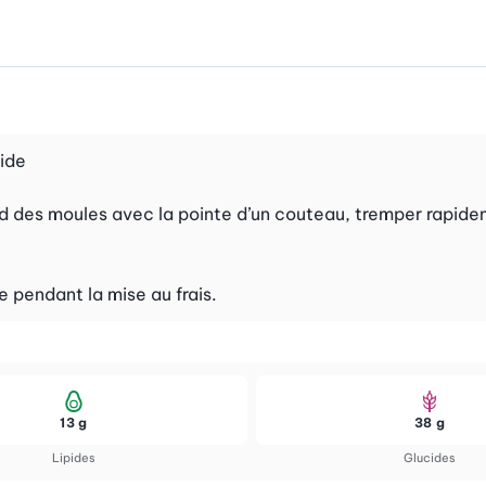
oide
ord des moules avec la pointe d’un couteau, tremper rapid
pendant la mise au frais.
13 g
38 g
Lipides
Glucides