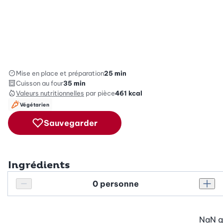
Mise en place et préparation
25 min
Cuisson au four
35 min
Valeurs nutritionnelles
par pièce
461
kcal
Végétarien
Sauvegarder
Ingrédients
Personnes
Réduire le nombre de personnes
Augm
NaN
g