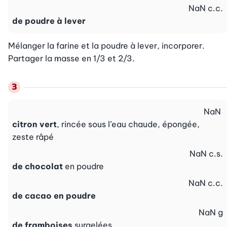
NaN
c.c.
de poudre à lever
Mélanger la farine et la poudre à lever, incorporer. 
Partager la masse en 1/3 et 2/3.
NaN
citron vert
, rincée sous l’eau chaude, épongée,
zeste râpé
NaN
c.s.
de chocolat
en poudre
NaN
c.c.
de cacao en poudre
NaN
g
de framboises
surgelées