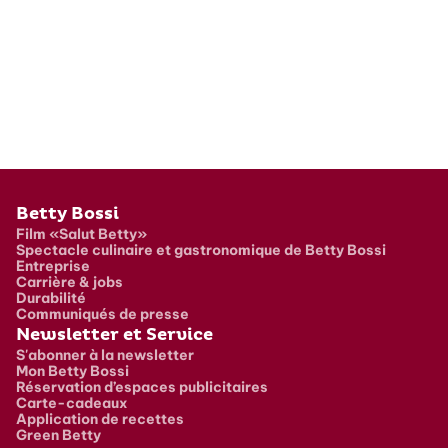
Pied de page
Betty Bossi
Film «Salut Betty»
Spectacle culinaire et gastronomique de Betty Bossi
Entreprise
Carrière & jobs
Durabilité
Communiqués de presse
Newsletter et Service
S'abonner à la newsletter
Mon Betty Bossi
Réservation d’espaces publicitaires
Carte-cadeaux
Application de recettes
Green Betty