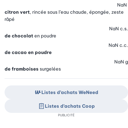
NaN
citron vert
, rincée sous l’eau chaude, épongée, zeste
râpé
NaN
c.s.
de chocolat
en poudre
NaN
c.c.
de cacao en poudre
NaN
g
de framboises
surgelées
Listes d’achats WeNeed
Listes d’achats Coop
PUBLICITÉ