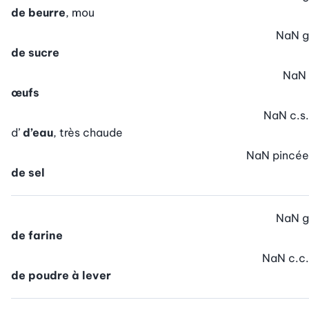
de beurre
, mou
NaN
g
de sucre
NaN
œufs
NaN
c.s.
d’
d’eau
, très chaude
NaN
pincée
de sel
NaN
g
de farine
NaN
c.c.
de poudre à lever