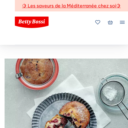
🍋
Les saveurs de la Méditerranée chez soi
🍋
Mes favoris
Mon pani
Me