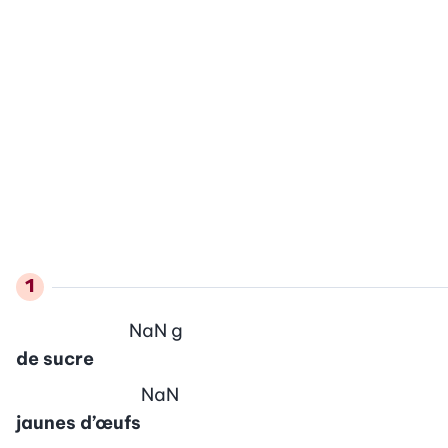
NaN
g
de sucre
NaN
jaunes d’œufs