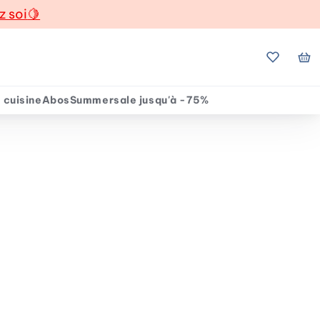
z soi
🍋
Mes favo
Mo
 cuisine
Abos
Summersale jusqu'à -75%