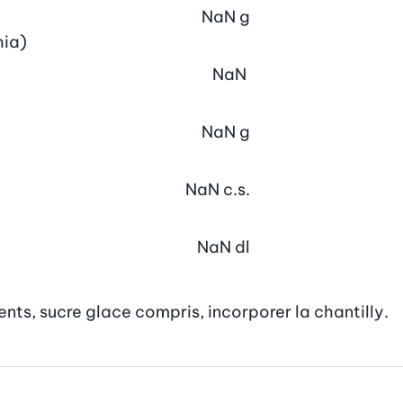
NaN
g
hia)
NaN
NaN
g
NaN
c.s.
NaN
dl
ents, sucre glace compris, incorporer la chantilly.