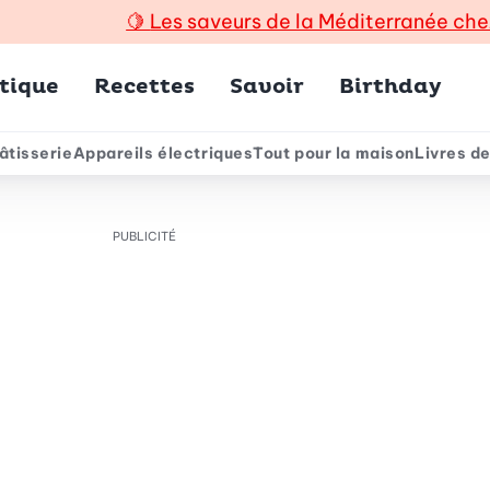
🍋
Les saveurs de la Méditerranée che
incipal
tique
Recettes
Savoir
Birthday
âtisserie
Appareils électriques
Tout pour la maison
Livres de
e
PUBLICITÉ