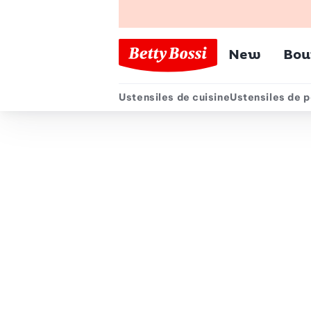
Menu pr
New
Bou
Ustensiles de cuisine
Ustensiles de p
Menu secondair