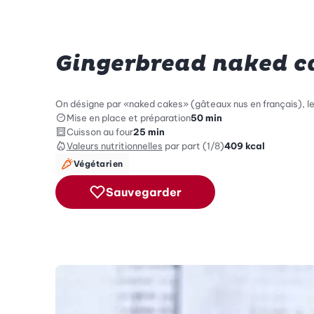
Gingerbread naked c
On désigne par «naked cakes» (gâteaux nus en français), les
Mise en place et préparation
50 min
Cuisson au four
25 min
Valeurs nutritionnelles
par part (1/8)
409
kcal
Végétarien
Sauvegarder