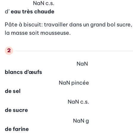
NaN
c.s.
d’
eau très chaude
Pâte à biscuit: travailler dans un grand bol sucre
la masse soit mousseuse.
NaN
blancs d’œufs
NaN
pincée
de sel
NaN
c.s.
de sucre
NaN
g
de farine