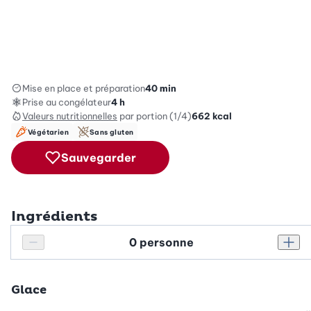
Mise en place et préparation
40 min
Prise au congélateur
4 h
Valeurs nutritionnelles
par portion (1/4)
662
kcal
Végétarien
Sans gluten
Sauvegarder
Ingrédients
Personnes
Réduire le nombre de personnes
Augm
Glace