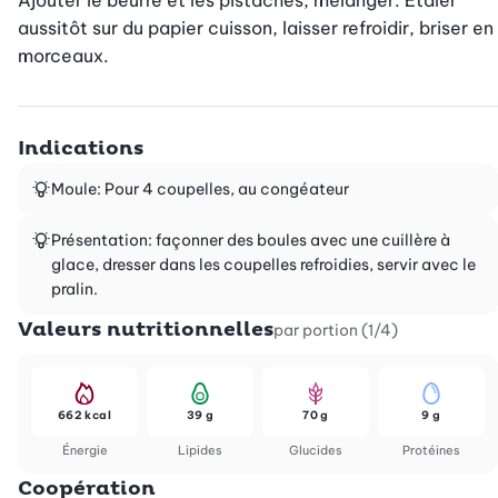
Ajouter le beurre et les pistaches, mélanger. Etaler 
aussitôt sur du papier cuisson, laisser refroidir, briser en 
morceaux.
Indications
Moule: Pour 4 coupelles, au congéateur
Présentation: façonner des boules avec une cuillère à
glace, dresser dans les coupelles refroidies, servir avec le
pralin.
Valeurs nutritionnelles
par portion (1/4)
662 kcal
39 g
70 g
9 g
Énergie
Lipides
Glucides
Protéines
Coopération