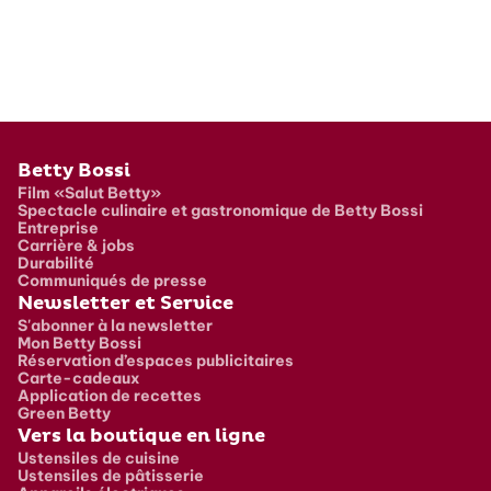
Pied de page
Betty Bossi
Film «Salut Betty»
Spectacle culinaire et gastronomique de Betty Bossi
Entreprise
Carrière & jobs
Durabilité
Communiqués de presse
Newsletter et Service
S'abonner à la newsletter
Mon Betty Bossi
Réservation d’espaces publicitaires
Carte-cadeaux
Application de recettes
Green Betty
Vers la boutique en ligne
Ustensiles de cuisine
Ustensiles de pâtisserie