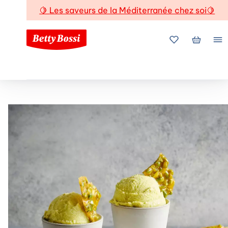
🍋
Les saveurs de la Méditerranée chez soi
🍋
Mes favoris
Mon pani
Me