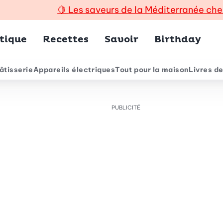
🍋
Les saveurs de la Méditerranée che
incipal
tique
Recettes
Savoir
Birthday
âtisserie
Appareils électriques
Tout pour la maison
Livres de
e
PUBLICITÉ