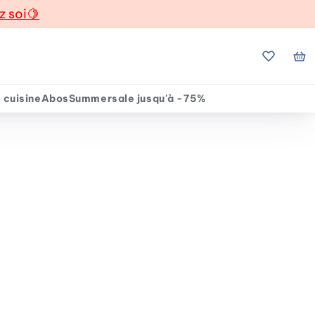
z soi
🍋
Mes favo
Mo
 cuisine
Abos
Summersale jusqu'à -75%