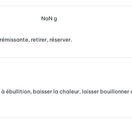
NaN
g
émissante, retirer, réserver.
à ébullition, baisser la chaleur, laisser bouillonne