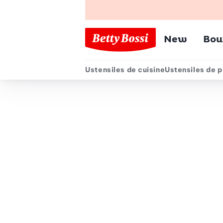
Menu pr
New
Bou
Ustensiles de cuisine
Ustensiles de p
Menu secondair