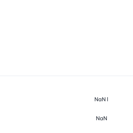
NaN
l
NaN