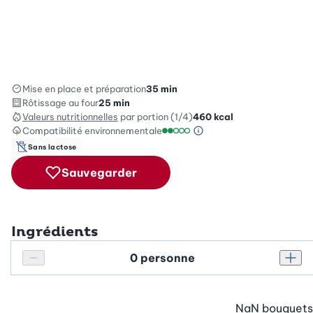
Mise en place et préparation
35 min
Rôtissage au four
25 min
Valeurs nutritionnelles
par portion (1/4)
460
kcal
Compatibilité environnementale
Information sur l’éc
Échelle de compatibilité enviro
Sans lactose
Sauvegarder
Ingrédients
Personnes
Réduire le nombre de personnes
Augm
NaN
bouquets