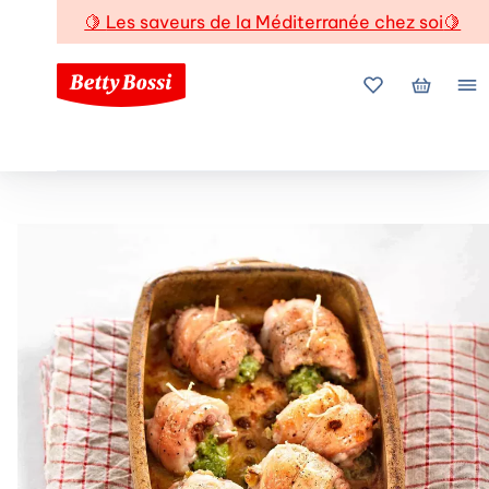
🍋
Les saveurs de la Méditerranée chez soi
🍋
Mes favoris
Mon pani
Me