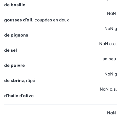
de basilic
NaN
gousses d’ail
, coupées en deux
NaN
g
de pignons
NaN
c.c.
de sel
un peu
de poivre
NaN
g
de sbrinz
, râpé
NaN
c.s.
d’huile d’olive
NaN