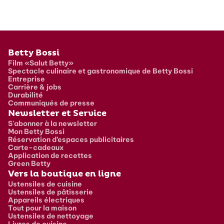
Pied de page
Betty Bossi
Film «Salut Betty»
Spectacle culinaire et gastronomique de Betty Bossi
Entreprise
Carrière & jobs
Durabilité
Communiqués de presse
Newsletter et Service
S'abonner à la newsletter
Mon Betty Bossi
Réservation d’espaces publicitaires
Carte-cadeaux
Application de recettes
Green Betty
Vers la boutique en ligne
Ustensiles de cuisine
Ustensiles de pâtisserie
Appareils électriques
Tout pour la maison
Ustensiles de nettoyage
Livres de cuisine